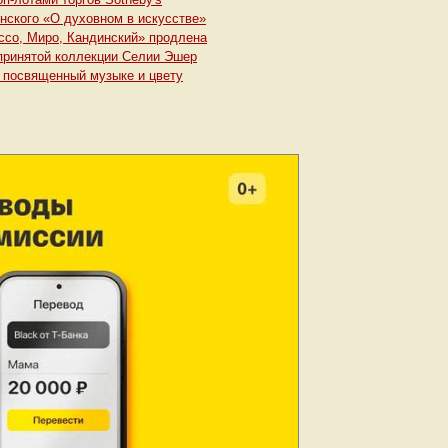
нского «О духовном в искусстве»
ссо, Миро, Кандинский» продлена
 принятой коллекции Селии Эшер
, посвященный музыке и цвету