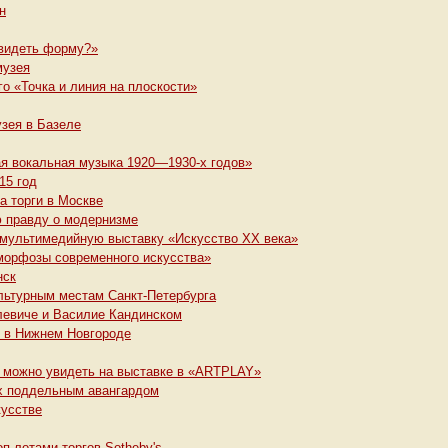
н
 видеть форму?»
музея
го «Точка и линия на плоскости»
зея в Базеле
ая вокальная музыка 1920—1930-х годов»
15 год
а торги в Москве
ю правду о модернизме
 мультимедийную выставку «Искусство XX века»
аморфозы современного искусства»
нск
льтурным местам Санкт-Петербурга
левиче и Василие Кандинском
т в Нижнем Новгороде
е можно увидеть на выставке в «ARTPLAY»
х поддельным авангардом
кусстве
п-лотами торгов Sotheby's