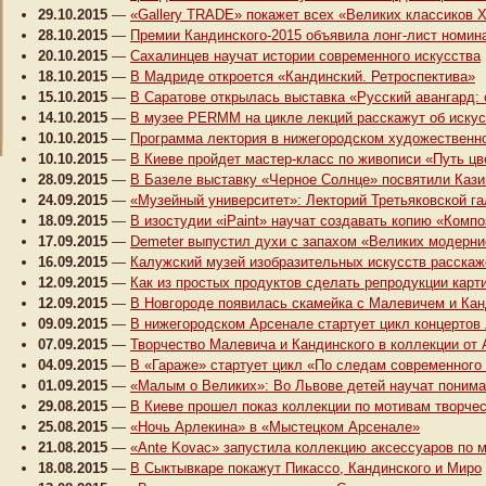
29.10.2015
—
«Gallery TRADE» покажет всех «Великих классиков X
28.10.2015
—
Премии Кандинского-2015 объявила лонг-лист номин
20.10.2015
—
Сахалинцев научат истории современного искусства
18.10.2015
—
В Мадриде откроется «Кандинский. Ретроспектива»
15.10.2015
—
В Саратове открылась выставка «Русский авангард:
14.10.2015
—
В музее PERMM на цикле лекций расскажут об иску
10.10.2015
—
Программа лектория в нижегородском художественн
10.10.2015
—
В Киеве пройдет мастер-класс по живописи «Путь цв
28.09.2015
—
В Базеле выставку «Черное Солнце» посвятили Каз
24.09.2015
—
«Музейный университет»: Лекторий Третьяковской га
18.09.2015
—
В изостудии «iPaint» научат создавать копию «Комп
17.09.2015
—
Demeter выпустил духи с запахом «Великих модерни
16.09.2015
—
Калужский музей изобразительных искусств расскаж
12.09.2015
—
Как из простых продуктов сделать репродукции карт
12.09.2015
—
В Новгороде появилась скамейка с Малевичем и Ка
09.09.2015
—
В нижегородском Арсенале стартует цикл концертов
07.09.2015
—
Творчество Малевича и Кандинского в коллекции от A
04.09.2015
—
В «Гараже» стартует цикл «По следам современного 
01.09.2015
—
«Малым о Великих»: Во Львове детей научат понима
29.08.2015
—
В Киеве прошел показ коллекции по мотивам творче
25.08.2015
—
«Ночь Арлекина» в «Мыстецком Арсенале»
21.08.2015
—
«Ante Kovac» запустила коллекцию аксессуаров по 
18.08.2015
—
В Сыктывкаре покажут Пикассо, Кандинского и Миро