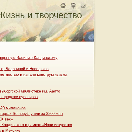
Жизнь и творчество
священную Василию Кандинскому
го, Баданиной и Наседкина
дметностью и начале конструктивизма
выборгской библиотеке им. Аалто
по продаже сувениров
420 миллионов
торгах Sotheby's ушли за $300 млн
XX век»
 Кандинского в рамках «Ночи искусств»
ь в Мексике