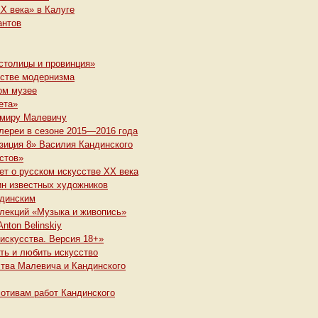
X века» в Калуге
антов
 столицы и провинция»
сстве модернизма
ом музее
ета»
имиру Малевичу
лереи в сезоне 2015—2016 года
озиция 8» Василия Кандинского
стов»
ет о русском искусстве XX века
ин известных художников
ндинским
 лекций «Музыка и живопись»
nton Belinskiy
искусства. Версия 18+»
ть и любить искусство
ства Малевича и Кандинского
мотивам работ Кандинского