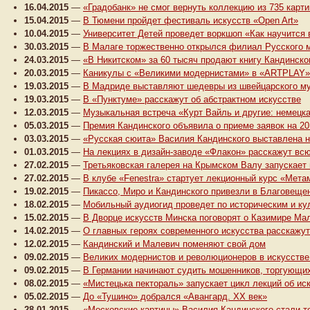
16.04.2015
—
«Градобанк» не смог вернуть коллекцию из 735 карти
15.04.2015
—
В Тюмени пройдет фестиваль искусств «Open Art»
10.04.2015
—
Университет Детей проведет воркшоп «Как научится
30.03.2015
—
В Малаге торжественно открылся филиал Русского 
24.03.2015
—
«В Никитском» за 60 тысяч продают книгу Кандинско
20.03.2015
—
Каникулы с «Великими модернистами» в «ARTPLAY»
19.03.2015
—
В Мадриде выставляют шедевры из швейцарского му
19.03.2015
—
В «Пунктуме» расскажут об абстрактном искусстве
12.03.2015
—
Музыкальная встреча «Курт Вайль и другие: немецк
05.03.2015
—
Премия Кандинского объявила о приеме заявок на 20
03.03.2015
—
«Русская сюита» Василия Кандинского выставлена н
01.03.2015
—
На лекциях в дизайн-заводе «Флакон» расскажут вс
27.02.2015
—
Третьяковская галерея на Крымском Валу запускает
27.02.2015
—
В клубе «Fenestra» стартует лекционный курс «Мет
19.02.2015
—
Пикассо, Миро и Кандинского привезли в Благовеще
18.02.2015
—
Мобильный аудиогид проведет по историческим и ку
15.02.2015
—
В Дворце искусств Минска поговорят о Казимире Ма
14.02.2015
—
О главных героях современного искусства расскажу
12.02.2015
—
Кандинский и Малевич поменяют свой дом
09.02.2015
—
Великих модернистов и революционеров в искусств
09.02.2015
—
В Германии начинают судить мошенников, торгующи
08.02.2015
—
«Мистецька пектораль» запускает цикл лекций об ис
05.02.2015
—
До «Тушино» добрался «Авангард. XX век»
28.01.2015
—
«Московские картины» Василия Кандинского стали то