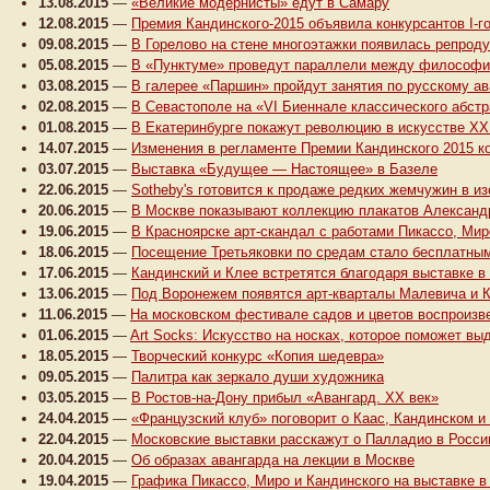
13.08.2015
—
«Великие модернисты» едут в Самару
12.08.2015
—
Премия Кандинского-2015 объявила конкурсантов I-го
09.08.2015
—
В Горелово на стене многоэтажки появилась репрод
05.08.2015
—
В «Пунктуме» проведут параллели между философи
03.08.2015
—
В галерее «Паршин» пройдут занятия по русскому а
02.08.2015
—
В Севастополе на «VI Биеннале классического абст
01.08.2015
—
В Екатеринбурге покажут революцию в искусстве XX
14.07.2015
—
Изменения в регламенте Премии Кандинского 2015 ко
03.07.2015
—
Выставка «Будущее — Настоящее» в Базеле
22.06.2015
—
Sotheby's готовится к продаже редких жемчужин в и
20.06.2015
—
В Москве показывают коллекцию плакатов Александ
19.06.2015
—
В Красноярске арт-скандал с работами Пикассо, Мир
18.06.2015
—
Посещение Третьяковки по средам стало бесплатны
17.06.2015
—
Кандинский и Клее встретятся благодаря выставке в
13.06.2015
—
Под Воронежем появятся арт-кварталы Малевича и 
11.06.2015
—
На московском фестивале садов и цветов воспроизв
01.06.2015
—
Art Socks: Искусство на носках, которое поможет вы
18.05.2015
—
Творческий конкурс «Копия шедевра»
09.05.2015
—
Палитра как зеркало души художника
03.05.2015
—
В Ростов-на-Дону прибыл «Авангард. XX век»
24.04.2015
—
«Французский клуб» поговорит о Каас, Кандинском и
22.04.2015
—
Московские выставки расскажут о Палладио в Росси
20.04.2015
—
Об образах авангарда на лекции в Москве
19.04.2015
—
Графика Пикассо, Миро и Кандинского на выставке 