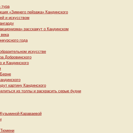
 тура
укция «Зимнего пейзажа» Кандинского
ей и искусством
вангарду
ракционизма» расскажут о Кандинском
 века
нкурсного года
зобразительном искусстве
ра Добровинского
о и Кандинского
м
 Берне
Кандинского
едут картину Кандинского
делиться из толпы и раскрасить серые будни
 Кузьминой-Караваевой
и
в Тюмени