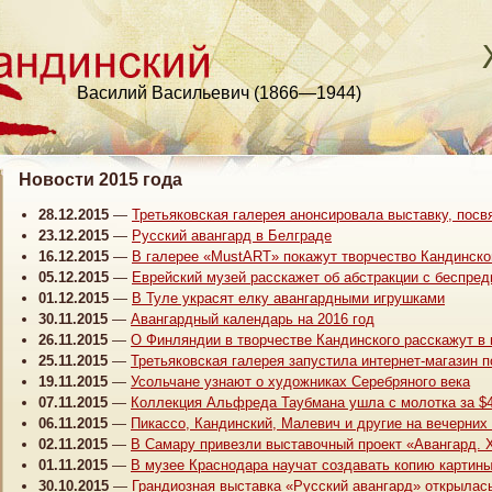
Василий Васильевич (1866—1944)
Новости 2015 года
28.12.2015
—
Третьяковская галерея анонсировала выставку, по
23.12.2015
—
Русский авангард в Белграде
16.12.2015
—
В галерее «MustART» покажут творчество Кандинско
05.12.2015
—
Еврейский музей расскажет об абстракции с беспре
01.12.2015
—
В Туле украсят елку авангардными игрушками
30.11.2015
—
Авангардный календарь на 2016 год
26.11.2015
—
О Финляндии в творчестве Кандинского расскажут в 
25.11.2015
—
Третьяковская галерея запустила интернет-магазин 
19.11.2015
—
Усольчане узнают о художниках Серебряного века
07.11.2015
—
Коллекция Альфреда Таубмана ушла с молотка за $
06.11.2015
—
Пикассо, Кандинский, Малевич и другие на вечерних 
02.11.2015
—
В Самару привезли выставочный проект «Авангард. 
01.11.2015
—
В музее Краснодара научат создавать копию картины
30.10.2015
—
Грандиозная выставка «Русский авангард» открылас