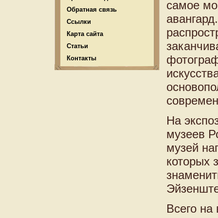
самое мо
Обратная связь
авангард
Ссылки
распрост
Карта сайта
заканчив
Статьи
фотограф
Контакты
искусств
основопо
современ
На экспо
музеев Р
музей на
которых 
знаменит
Эйзенште
Всего на