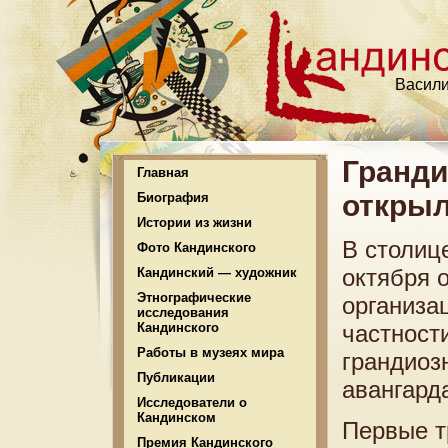
Васили
Гранди
Главная
открыл
Биография
Истории из жизни
В столиц
Фото Кандинского
октября 
Кандинский — художник
Этнографические
организа
исследования
Кандинского
частност
Работы в музеях мира
грандиоз
Публикации
авангард
Исследователи о
Кандинском
Первые т
Премия Кандинского