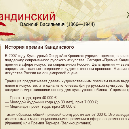
Василий Васильевич (1866—1944)
История премии Кандинского
В 2007 году Культурный Фонд «АртХроника» учредил премию, в качес
поддержку современного русского искусства. Сегодня «Премия Канд
премий в сфере искусства современной России. Цель премии — выяв
определить главные тенденции в художественном процессе. Миссия 
искусства России на общемировой сцене.
Традиция предписывает давать художественным премиям имена выд
новое в искусстве, это одна из ключевых фигур русской культуры. П
создали в мире живописи основу для культурного обмена. У премии т
— Проект года, приз 40 000 €;
— Молодой Художник года (до 30 лет), приз 7 000 €;
— Медиа-арт проект года, приз 10 000 €.
Таким образом, общий призовой фонд достигает 57 000 €. Это вывод
известными в мире национальными премиями в сфере современного 
(Франция) или Премия Тернера (Великобритания).