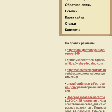
Обратная связь
Ссылки
Карта сайта
Статьи
Контакты
На правах рекламы:
•
https://umk-garmoniya.ru/pol
eznoe-149
• диплом с реестром в росси
и
https://vishee-legalno.com
•
https://vladivostok.profsafe.ru
сейфы для дома valberg куп
ить сейф.
•
английский язык в Ростове-
на-Дону
разговорный интен
сив
•
Преобразователь частоты
LCI G 0.4 2B частотник
. Наш
собственный склад для само
вывоза находится в Подмоск
овье, в Подольске. Офисы в