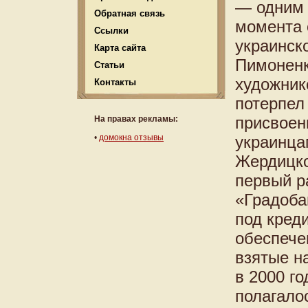
— одним 
Обратная связь
момента 
Ссылки
украинск
Карта сайта
Пимоненк
Статьи
художник
Контакты
потерпел
присвоен
На правах рекламы:
•
домокна отзывы
украинца
Жердицко
первый р
«Градоба
под кред
обеспече
взятые н
в 2000 г
полагалос