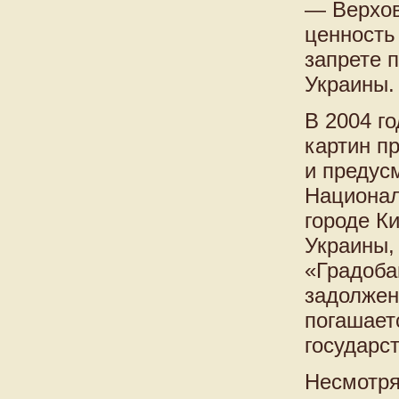
— Верхов
ценность
запрете 
Украины.
В 2004 г
картин п
и предус
Национал
городе К
Украины,
«Градоба
задолжен
погашает
государс
Несмотря 