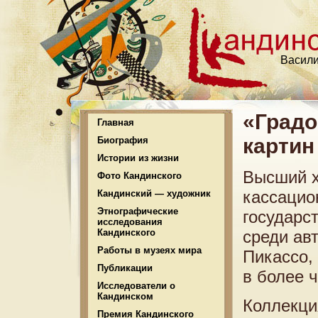
Васили
«Градо
Главная
картин
Биография
Истории из жизни
Высший х
Фото Кандинского
кассацио
Кандинский — художник
Этнографические
государс
исследования
Кандинского
среди ав
Работы в музеях мира
Пикассо,
Публикации
в более 
Исследователи о
Кандинском
Коллекци
Премия Кандинского