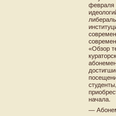
февраля 
идеологи
либералы
институц
современ
современ
«Обзор т
кураторс
абонемен
достигши
посещени
студенты
приобрес
начала.
— Абонем