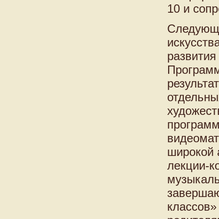
10 и соп
Следующи
искусств
развития 
Программ
результа
отдельны
художест
программ
видеомат
широкой 
лекции-к
музыкаль
завершаю
классов»