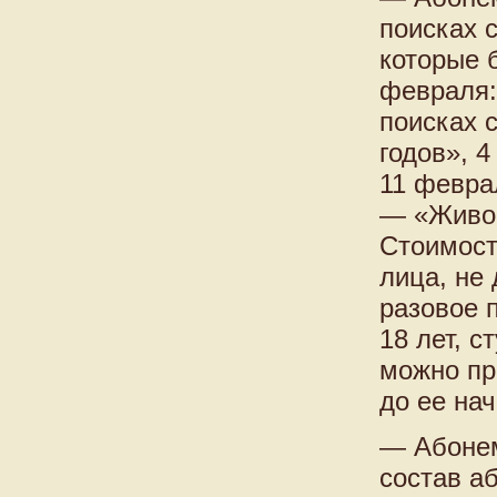
поисках 
которые б
февраля:
поисках 
годов», 
11 февра
— «Живоп
Стоимост
лица, не
разовое 
18 лет, 
можно пр
до ее нач
— Абонем
состав а