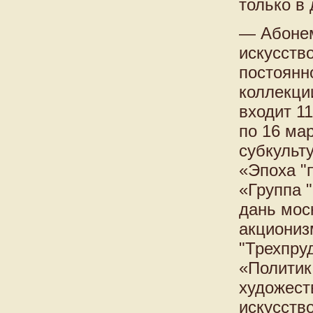
только в 
— Абонем
искусств
постоянн
коллекци
входит 11
по 16 ма
субкульт
«Эпоха "
«Группа 
дань мос
акциониз
"Трехпру
«Политик
художест
искусств