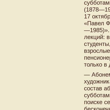
субботам
(1878—19
17 октяб
«Павел Ф
—1985)».
лекций: 
студенты
взрослые
пенсионе
только в 
— Абонем
художник
состав а
субботам
поиске с
бесконеч