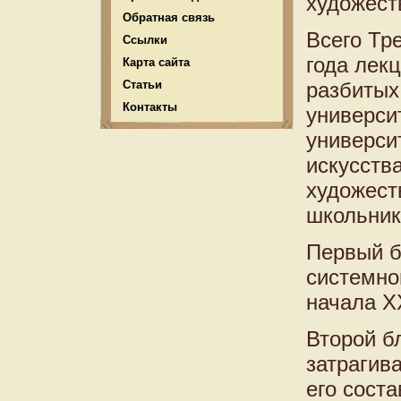
художест
Обратная связь
Всего Тр
Ссылки
года лек
Карта сайта
Статьи
разбитых
Контакты
универси
универси
искусств
художест
школьник
Первый б
системно
начала X
Второй б
затрагив
его сост