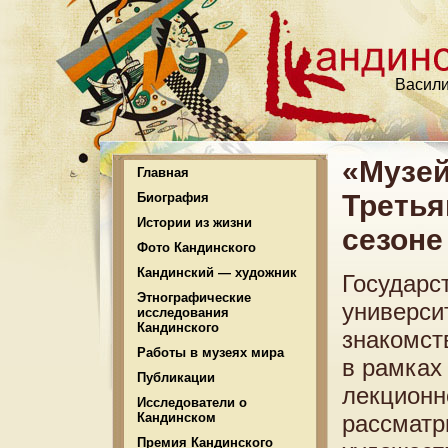
Васили
«Музей
Главная
Третья
Биография
Истории из жизни
сезоне
Фото Кандинского
Кандинский — художник
Государс
Этнографические
универси
исследования
Кандинского
знакомст
Работы в музеях мира
в рамках
Публикации
лекционн
Исследователи о
Кандинском
рассматр
Премия Кандинского