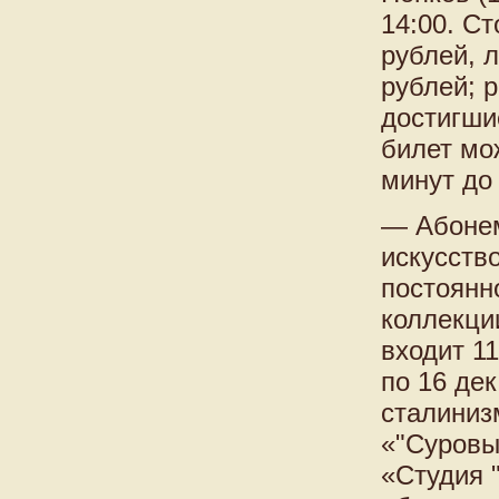
14:00. С
рублей, 
рублей; 
достигши
билет мо
минут до
— Абонем
искусств
постоянн
коллекци
входит 11
по 16 де
сталиниз
«"Суровы
«Студия 