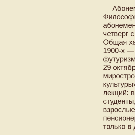
— Абонем
Философи
абонемен
четверг с
Общая ха
1900-х — 
футуризм
29 октяб
миростро
культуры
лекций: 
студенты
взрослые
пенсионе
только в 