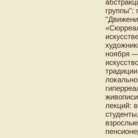
абстракц
группы":
"Движени
«Сюрреал
искусств
художник
ноября —
искусств
традиции
локально
гиперреа
живописи
лекций: 
студенты
взрослые
пенсионе