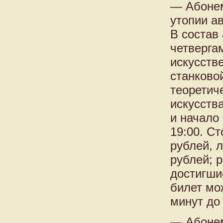
— Абонем
утопии а
В состав
четверга
искусств
станково
теоретич
искусств
и начало
19:00. С
рублей, 
рублей; 
достигши
билет мо
минут до
— Абонем