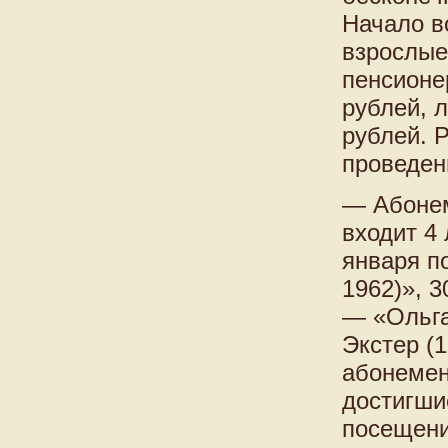
Начало в
взрослые
пенсионе
рублей, 
рублей. 
проведени
— Абонем
входит 4 
января п
1962)», 
— «Ольга
Экстер (
абонемен
достигши
посещени