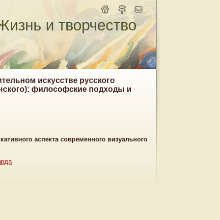
Жизнь и творчество
ительном искусстве русского
инского): философские подходы и
икативного аспекта современного визуального
арда