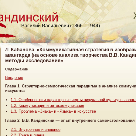
Василий Васильевич (1866—1944)
Л. Кабанова. «Коммуникативная стратегия в изобраз
авангарда (на основе анализа творчества В.В. Канд
методы исследования»
Содержание
Введение
Глава 1. Структурно-семиотическая парадигма в анализе коммун
искусства
1.1. Особенности и характерные черты визуальной культуры аванг
1.2. Коммуникация и автокоммуникация
1.3. Проблема «Знака» и «Языка» в искусстве
Глава 2. В.В. Кандинский — опыт внутреннего самоистолкования
2.1. Внутреннее и внешнее
2.2. Точка и линия