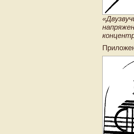
«Двузвуч
напряжен
концент
Приложен