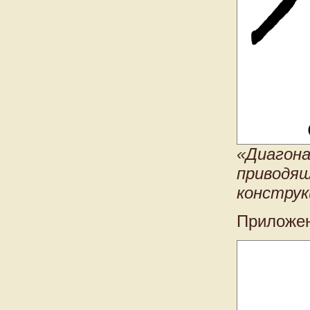
«Диагона
приводящ
констру
Приложен