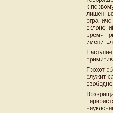
к первом
лишенных
ограниче
склонений
время пр
именител
Наступае
примитив
Грохот с
служит с
свободно
Возвраща
первоисто
неуклонн