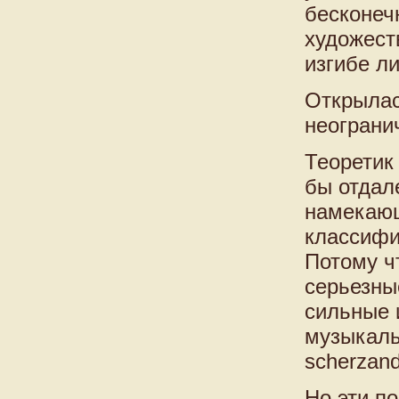
бесконеч
художест
изгибе ли
Открылас
неограни
Теоретик
бы отдал
намекающ
классифи
Потому ч
серьезны
сильные и
музыкальн
scherzand
Но эти п