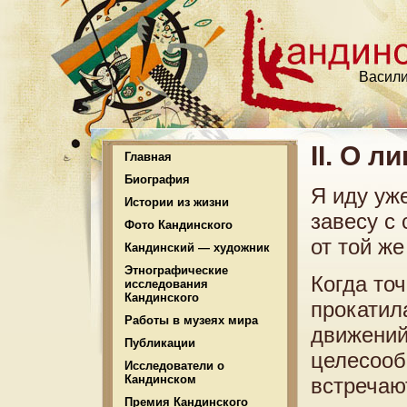
Васили
II. О л
Главная
Биография
Я иду уж
Истории из жизни
завесу с
Фото Кандинского
от той же
Кандинский — художник
Этнографические
Когда то
исследования
Кандинского
прокатил
Работы в музеях мира
движений
Публикации
целесооб
Исследователи о
Кандинском
встречаю
Премия Кандинского