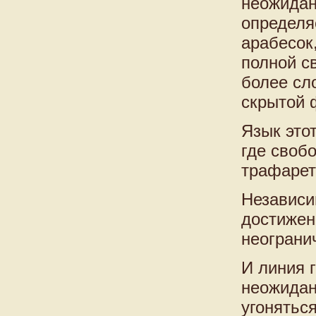
неожидан
определя
арабесок
полной с
более сл
скрытой 
Язык это
где своб
трафарет
Независи
достижен
неограни
И линия 
неожидан
угонятьс