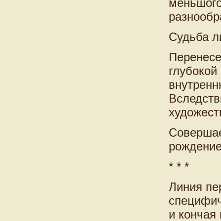
меньшого
разнообр
Судьба л
Перенесе
глубокой
внутренн
Вследств
художест
Совершае
рождение
* * *
Линия пе
специфич
и кончая