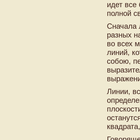
идет все
полной с
Сначала 
разных на
во всех 
линий, к
собою, п
выразите
выражени
Линии, в
определе
плоскост
останутс
квадрата,
Говоряще