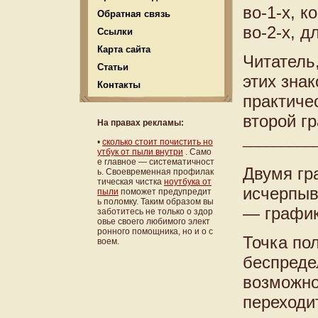
во-1-х, к
Обратная связь
во-2-х, 
Ссылки
Карта сайта
Читатель
Статьи
этих зна
Контакты
практиче
второй г
На правах рекламы:
_________
•
сколько стоит почистить но
утбук от пыли внутри
. Само
е главное — систематичност
Двумя гр
ь. Своевременная профилак
тическая чистка
ноутбука от
исчерпыв
пыли
поможет предупредит
ь поломку. Таким образом вы
— график
заботитесь не только о здор
овье своего любимого элект
ронного помощника, но и о с
Точка по
воем.
беспреде
возможно
переходи