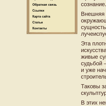
сознание
Обратная связь
Ссылки
Внешняя 
Карта сайта
окружающ
Статьи
сущность
Контакты
лучеиспу
Эта плот
искусств
живые су
судьбой 
и уже на
строител
Таковы з
скульптур
В этих н