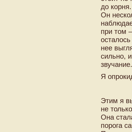
до корня
Он неско
наблюдае
при том 
осталось
нее выгл
сильно, и
звучание
Я опроки
Этим я в
не тольк
Она стал
порога с