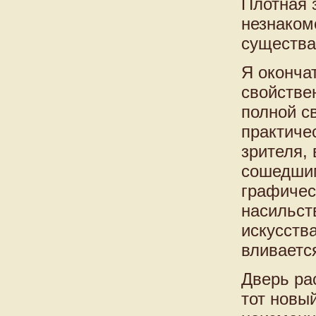
Плотная 
незнаком
существа
Я оконча
свойстве
полной с
практиче
зрителя,
сошедшим
графичес
насильст
искусств
вливаетс
Дверь рас
тот новый