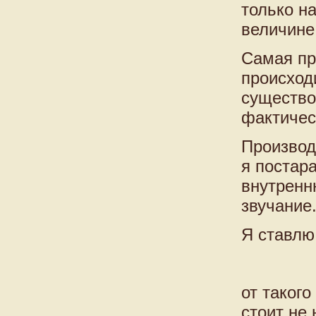
только н
величине
Самая пр
происход
существо
фактичес
Производ
я постар
внутренн
звучание
Я ставлю
от таког
стоит не