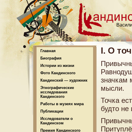
Васили
I. О то
Главная
Биография
Привычны
Истории из жизни
Равнодуш
Фото Кандинского
значкам 
Кандинский — художник
мысли.
Этнографические
исследования
Кандинского
Точка ес
Работы в музеях мира
будто не 
Публикации
Исследователи о
Привычны
Кандинском
Притуплё
Премия Кандинского