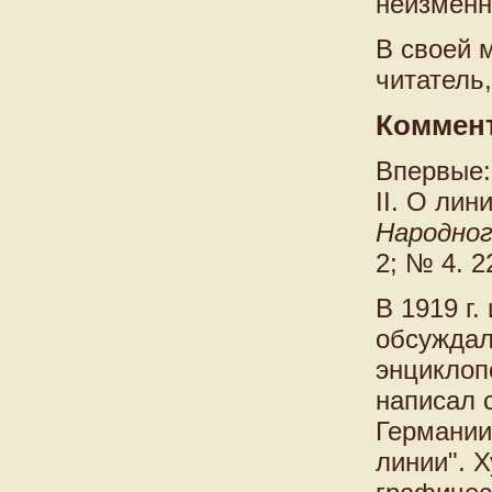
неизменн
В своей м
читатель
Коммен
Впервые:
II. О лини
Народног
2; № 4. 2
В 1919 г
обсуждал
энциклоп
написал с
Германии
линии". 