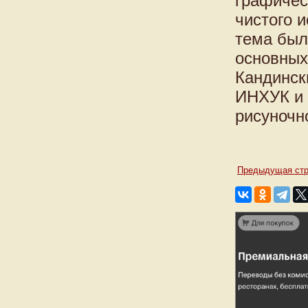
графичес
чистого и
тема был
основных
Кандински
ИНХУК и 
рисуночн
Предыдущая стр