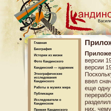
Васили
Прило
Главная
Биография
Приложе
Истории из жизни
версии 19
Фото Кандинского
версии 19
Кандинский — художник
Поскольк
Этнографические
исследования
ввел сна
Кандинского
еще одну 
Работы в музеях мира
Публикации
переработ
Исследователи о
разделил
Кандинском
них, чему
Премия Кандинского