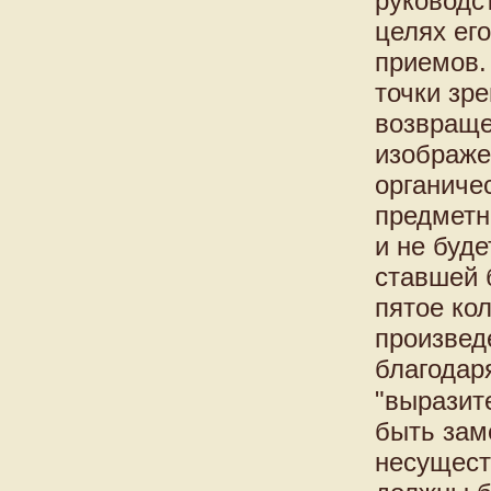
руководс
целях ег
приемов.
точки зр
возвраще
изображе
органичес
предметн
и не буд
ставшей 
пятое ко
произвед
благодар
"выразит
быть зам
несущест