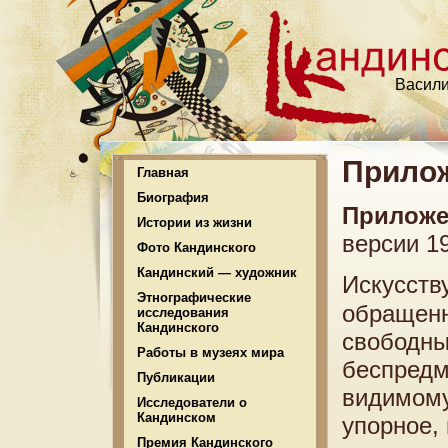
Васили
Прило
Главная
Биография
Приложе
Истории из жизни
версии 19
Фото Кандинского
Кандинский — художник
Искусств
Этнографические
обращенн
исследования
Кандинского
свободны
Работы в музеях мира
беспредм
Публикации
видимому
Исследователи о
Кандинском
упорное,
Премия Кандинского