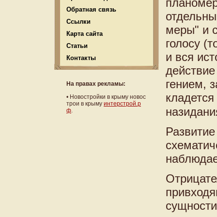
планомер
Обратная связь
отдельны
Ссылки
меры" и 
Карта сайта
голосу (
Статьи
и вся ис
Контакты
действие
гением, з
На правах рекламы:
кладется
•
Новостройки в крыму новос
трои в крыму
интерстрой.р
назидани
ф
.
Развитие
схематич
наблюдае
Отрицате
привходя
сущности