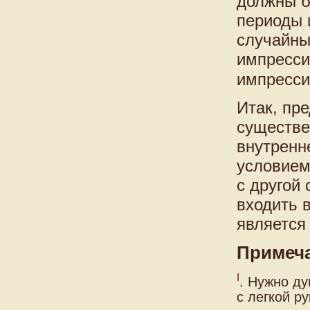
должны б
периоды 
случайны
импресси
импресси
Итак, пр
существе
внутренн
условием.
с другой
входить в
является
Примеч
I
. Нужно ду
с легкой р