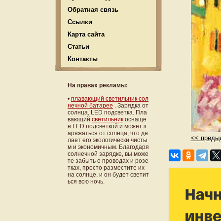
Обратная связь
Ссылки
Карта сайта
Статьи
Контакты
На правах рекламы:
•
плавающий светильник сол
нечной батарее
. Зарядка от
солнца, LED подсветка. Пла
вающий
светильник
оснаще
н LED подсветкой и может з
аряжаться от солнца, что де
<< преды
лает его экологически чисты
м и экономичным. Благодаря
солнечной зарядке, вы може
те забыть о проводах и розе
тках, просто разместите их
на солнце, и он будет светит
ься всю ночь.