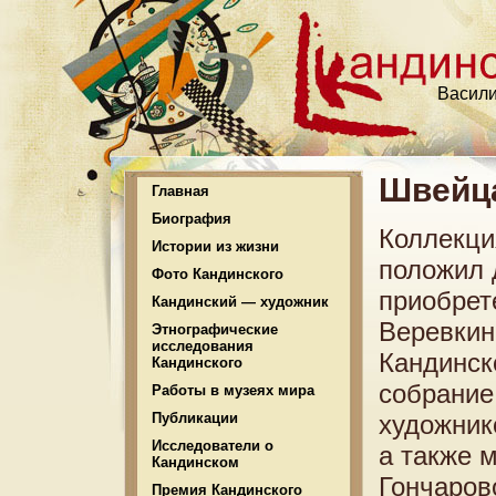
Васили
Швейца
Главная
Биография
Коллекци
Истории из жизни
положил 
Фото Кандинского
приобрет
Кандинский — художник
Веревкин
Этнографические
исследования
Кандинск
Кандинского
собрание
Работы в музеях мира
Публикации
художник
Исследователи о
а также 
Кандинском
Гончаров
Премия Кандинского