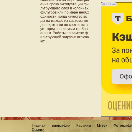
ыполняется по мере заверш
ения срока эксплуатации фи
льтрующего слоя в колоннах
фильтров или по мере необх
одимости, когда качество во
ды на выходе из системы во
доподготовки не соответств
ует предъявляемым требов
аниям. Работы по замене ф
ильтрующей загрузки включа
ют...
Главная
Биография
Картины
Музеи
Фотограф
Ссылки