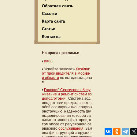
Обратная связь
Ссылки
Карта сайта
Статьи
Контакты
На правах рекламы:
•
da88
• Успейте заказать
Хозблок
от производителя в Москве
и области
по выгодным цена
м
•
Главная\ Сервисное обслу
живание и ремонт систем во
доподготовки
. Система вод
оподготовки представляет с
обой сложную инженерную к
онструкцию, надежность фу
нкционирования которой за
висит от многих факторов, в
том числе от регулярного се
рвисного
обслуживания
. Зам
ена фильтрующей загрузки в