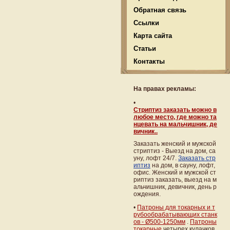
Обратная связь
Ссылки
Карта сайта
Статьи
Контакты
На правах рекламы:
•
Стриптиз заказать можно в
любое место, где можно та
нцевать на мальчишник, де
вичник..
Заказать женский и мужской
стриптиз - Выезд на дом, са
уну, лофт 24/7.
Заказать стр
иптиз
на дом, в сауну, лофт,
офис. Женский и мужской ст
риптиз заказать, выезд на м
альчишник, девичник, день р
ождения.
•
Патроны для токарных и т
рубообрабатывающих станк
ов - Ø500-1250мм
.
Патроны
токарные
четырех кулачков