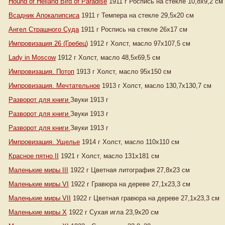
Hound of Helland Bird of Paradise
1911 г Роспись на стекле 10,8х9,2 см
Всадник Апокалипсиса
1911 г Темпера на стекле 29,5х20 см
Ангел Страшного Суда
1911 г Роспись на стекле 26х17 см
Импровизация 26 (Гребец)
1912 г Холст, масло 97х107,5 см
Lady in Moscow
1912 г Холст, масло 48,5х69,5 см
Импровизация. Потоп
1913 г Холст, масло 95х150 см
Импровизация. Мечтательное
1913 г Холст, масло 130,7х130,7 см
Разворот для книги
Звуки 1913 г
Разворот для книги
Звуки 1913 г
Разворот для книги
Звуки 1913 г
Импровизация. Ущелье
1914 г Холст, масло 110х110 см
Красное пятно II
1921 г Холст, масло 131х181 см
Маленькие миры III
1922 г Цветная литография 27,8х23 см
Маленькие миры VI
1922 г Гравюра на дереве 27,1х23,3 см
Маленькие миры VII
1922 г Цветная гравюра на дереве 27,1х23,3 см
Маленькие миры X
1922 г Сухая игла 23,9х20 см