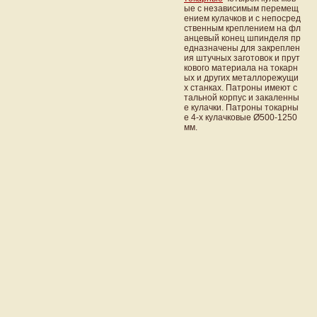
ые с независимым перемещ
ением кулачков и с непосред
ственным креплением на фл
анцевый конец шпинделя пр
едназначены для закреплен
ия штучных заготовок и прут
кового материала на токарн
ых и других металлорежущи
х станках. Патроны имеют с
тальной корпус и закаленны
е кулачки. Патроны токарны
е 4-х кулачковые Ø500-1250
мм.