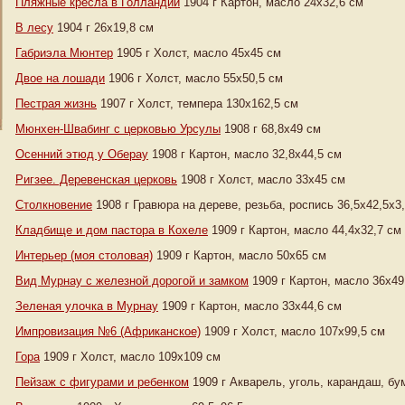
Пляжные кресла в Голландии
1904 г Картон, масло 24х32,6 см
В лесу
1904 г 26х19,8 см
Габриэла Мюнтер
1905 г Холст, масло 45х45 см
Двое на лошади
1906 г Холст, масло 55х50,5 см
Пестрая жизнь
1907 г Холст, темпера 130х162,5 см
Мюнхен-Швабинг с церковью Урсулы
1908 г 68,8х49 см
Осенний этюд у Оберау
1908 г Картон, масло 32,8х44,5 см
Ригзее. Деревенская церковь
1908 г Холст, масло 33х45 см
Столкновение
1908 г Гравюра на дереве, резьба, роспись 36,5х42,5х3
Кладбище и дом пастора в Кохеле
1909 г Картон, масло 44,4х32,7 см
Интерьер (моя столовая)
1909 г Картон, масло 50х65 см
Вид Мурнау с железной дорогой и замком
1909 г Картон, масло 36х49
Зеленая улочка в Мурнау
1909 г Картон, масло 33х44,6 см
Импровизация №6 (Африканское)
1909 г Холст, масло 107х99,5 см
Гора
1909 г Холст, масло 109х109 см
Пейзаж с фигурами и ребенком
1909 г Акварель, уголь, карандаш, бу