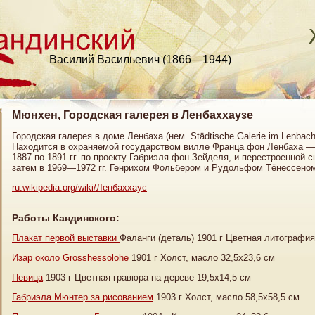
Василий Васильевич (1866—1944)
Мюнхен, Городская галерея в Ленбаххаузе
Городская галерея в доме Ленбаха (нем. Städtische Galerie im Lenb
Находится в охраняемой государством вилле Франца фон Ленбаха — 
1887 по 1891 гг. по проекту Габриэля фон Зейделя, и перестроенной 
затем в 1969—1972 гг. Генрихом Фольбером и Рудольфом Тёнессено
ru.wikipedia.org/wiki/Ленбаххаус
Работы Кандинского:
Плакат первой выставки
Фаланги (деталь) 1901 г Цветная литография
Изар около Grosshessolohe
1901 г Холст, масло 32,5х23,6 см
Певица
1903 г Цветная гравюра на дереве 19,5х14,5 см
Габриэла Мюнтер за рисованием
1903 г Холст, масло 58,5х58,5 см