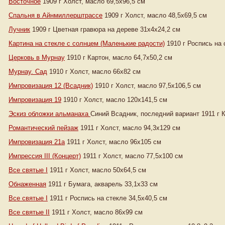
Восточное
1909 г Холст, масло 69,5х96,5 см
Спальня в Айнмиллерштрассе
1909 г Холст, масло 48,5х69,5 см
Лучник
1909 г Цветная гравюра на дереве 31х4х24,2 см
Картина на стекле с солнцем (Маленькие радости)
1910 г Роспись на 
Церковь в Мурнау
1910 г Картон, масло 64,7х50,2 см
Мурнау. Сад
1910 г Холст, масло 66х82 см
Импровизация 12 (Всадник)
1910 г Холст, масло 97,5х106,5 см
Импровизация 19
1910 г Холст, масло 120х141,5 см
Эскиз обложки альманаха
Синий Всадник, последний вариант 1911 г К
Романтический пейзаж
1911 г Холст, масло 94,3х129 см
Импровизация 21а
1911 г Холст, масло 96х105 см
Импрессия III (Концерт)
1911 г Холст, масло 77,5х100 см
Все святые I
1911 г Холст, масло 50х64,5 см
Обнаженная
1911 г Бумага, акварель 33,1х33 см
Все святые I
1911 г Роспись на стекле 34,5х40,5 см
Все святые II
1911 г Холст, масло 86х99 см