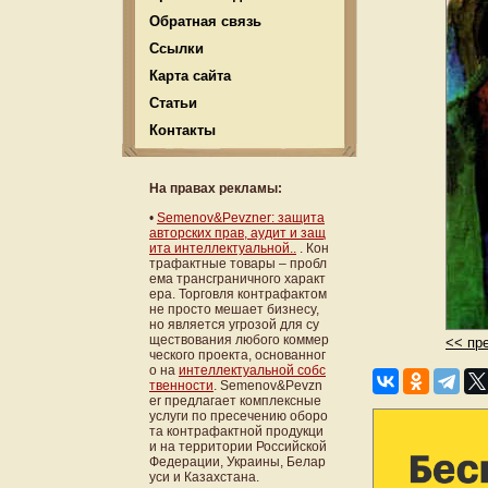
Обратная связь
Ссылки
Карта сайта
Статьи
Контакты
На правах рекламы:
•
Semenov&Pevzner: защита
авторских прав, аудит и защ
ита интеллектуальной..
. Кон
трафактные товары – пробл
ема трансграничного характ
ера. Торговля контрафактом
не просто мешает бизнесу,
но является угрозой для су
ществования любого коммер
<< пр
ческого проекта, основанног
о на
интеллектуальной собс
твенности
. Semenov&Pevzn
er предлагает комплексные
услуги по пресечению оборо
та контрафактной продукци
и на территории Российской
Федерации, Украины, Белар
уси и Казахстана.