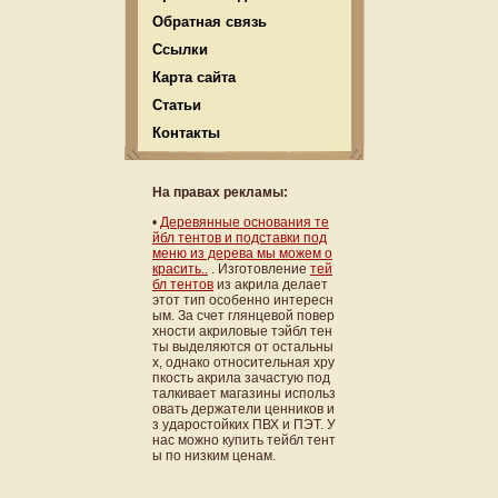
Обратная связь
Ссылки
Карта сайта
Статьи
Контакты
На правах рекламы:
•
Деревянные основания те
йбл тентов и подставки под
меню из дерева мы можем о
красить..
. Изготовление
тей
бл тентов
из акрила делает
этот тип особенно интересн
ым. За счет глянцевой повер
хности акриловые тэйбл тен
ты выделяются от остальны
х, однако относительная хру
пкость акрила зачастую под
талкивает магазины использ
овать держатели ценников и
з ударостойких ПВХ и ПЭТ. У
нас можно купить тейбл тент
ы по низким ценам.