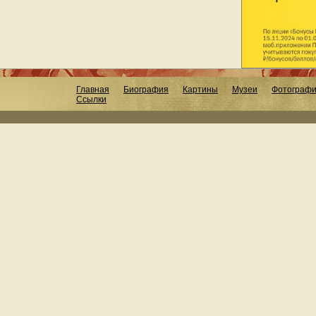
Главная
Биография
Картины
Музеи
Фотограф
Ссылки