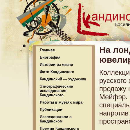
Васили
На лон
Главная
ювелир
Биография
Истории из жизни
Коллекци
Фото Кандинского
русского
Кандинский — художник
Этнографические
продажу н
исследования
Кандинского
Мейфэр. 
Работы в музеях мира
специаль
Публикации
напротив
Исследователи о
простран
Кандинском
Премия Кандинского