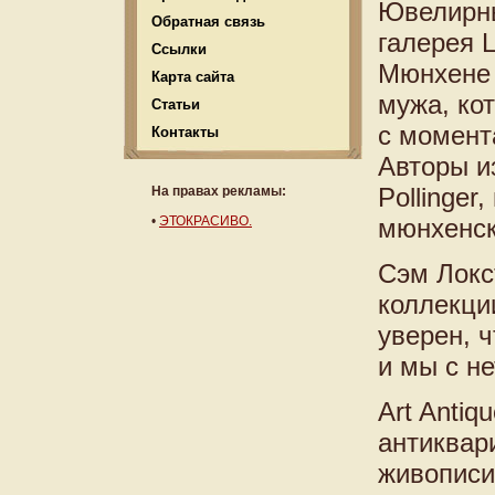
Ювелирны
Обратная связь
галерея L
Ссылки
Мюнхене 
Карта сайта
мужа, ко
Статьи
с момент
Контакты
Авторы и
Pollinge
На правах рекламы:
•
ЭТОКРАСИВО.
мюнхенск
Сэм Локст
коллекци
уверен, ч
и мы с н
Art Anti
антиквар
живописи