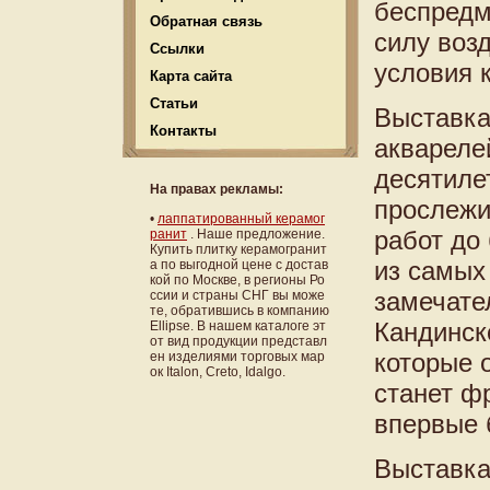
беспредм
Обратная связь
силу воз
Ссылки
условия 
Карта сайта
Статьи
Выставка
Контакты
аквареле
десятиле
На правах рекламы:
прослежи
•
лаппатированный керамог
работ до
ранит
. Наше предложение.
Купить плитку керамогранит
из самых
а по выгодной цене с достав
кой по Москве, в регионы Ро
замечате
ссии и страны СНГ вы може
те, обратившись в компанию
Кандинск
Ellipse. В нашем каталоге эт
от вид продукции представл
которые 
ен изделиями торговых мар
ок Italon, Creto, Idalgo.
станет ф
впервые 
Выставка