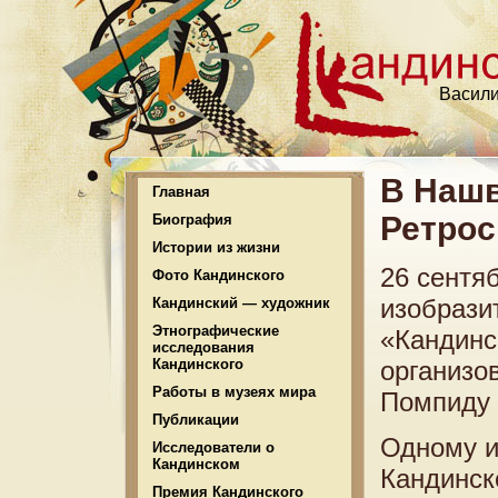
Васили
В Нашв
Главная
Ретрос
Биография
Истории из жизни
26 сентя
Фото Кандинского
изобрази
Кандинский — художник
Этнографические
«Кандинск
исследования
Кандинского
организо
Работы в музеях мира
Помпиду 
Публикации
Одному и
Исследователи о
Кандинском
Кандинск
Премия Кандинского