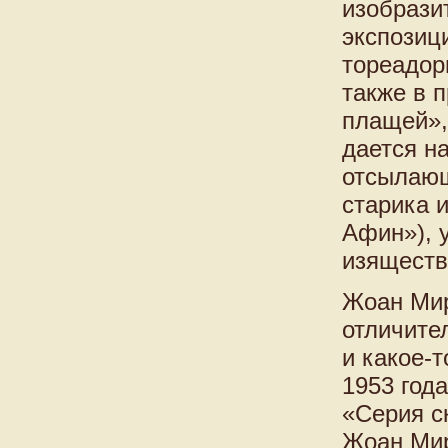
изобрази
экспозиц
тореадор
также в 
плащей»,
дается на
отсылающ
старика 
Афин»), 
изяществ
Жоан Мир
отличите
и какое-т
1953 год
«Серия с
Жоан Мир