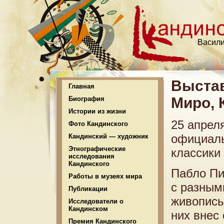
Васили
Выстав
Главная
Миро, 
Биография
Истории из жизни
25 апрел
Фото Кандинского
официаль
Кандинский — художник
Этнографические
классики
исследования
Кандинского
Пабло Пи
Работы в музеях мира
с разным
Публикации
живопись
Исследователи о
Кандинском
них внес
Премия Кандинского