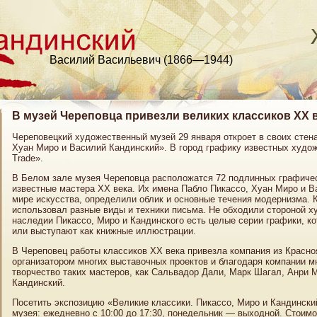
Василий Васильевич (1866—1944)
В музей Череповца привезли великих классиков XX 
Череповецкий художественный музей 29 января откроет в своих стен
Хуан Миро и Василий Кандинский». В город графику известных худож
Trade».
В Белом зале музея Череповца расположатся 72 подлинных графичес
известные мастера XX века. Их имена Пабло Пикассо, Хуан Миро и 
мире искусства, определили облик и основные течения модернизма. 
использовал разные виды и техники письма. Не обходили стороной х
наследии Пикассо, Миро и Кандинского есть целые серии графики, к
или выступают как книжные иллюстрации.
В Череповец работы классиков XX века привезла компания из Красноя
организатором многих выставочных проектов и благодаря компании м
творчество таких мастеров, как Сальвадор Дали, Марк Шагал, Анри 
Кандинский.
Посетить экспозицию «Великие классики. Пикассо, Миро и Кандински
музея: ежедневно с 10:00 до 17:30, понедельник — выходной. Стоимо