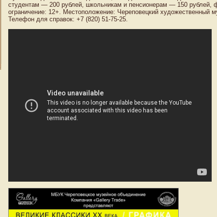
студентам — 200 рублей, школьникам и пенсионерам — 150 рублей, ф
ограничение: 12+. Местоположение: Череповецкий художественный му
Телефон для справок: +7 (820) 51-75-25.