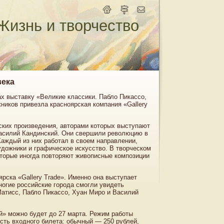
Жизнь и творчество
века
ах выставку «Великие классики. Пабло Пикассо,
ников привезла красноярская компания «Gallery
ких произведения, авторами которых выступают
Василий Кандинский. Они свершили революцию в
Каждый из них работал в своем направлении,
удожники и графическое искусство. В творческом
оторые иногда повторяют живописные композиции
рска «Gallery Trade». Именно она выступает
ногие российские города смогли увидеть
Матисс, Пабло Пикассо, Хуан Миро и Василий
й» можно будет до 27 марта. Режим работы
сть входного билета: обычный — 250 рублей,