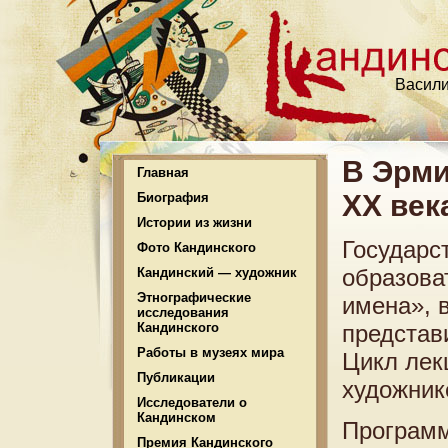
Васили
В Эрми
Главная
XX век
Биография
Истории из жизни
Государс
Фото Кандинского
образова
Кандинский — художник
Этнографические
имена», 
исследования
Кандинского
представ
Работы в музеях мира
Цикл лек
Публикации
художник
Исследователи о
Кандинском
Программ
Премия Кандинского