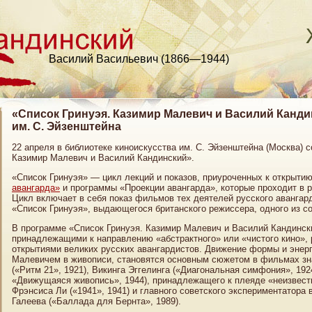
Василий Васильевич (1866—1944)
«Список Гринуэя. Казимир Малевич и Василий Канди
им. С. Эйзенштейна
22 апреля в библиотеке киноискусства им. С. Эйзенштейна (Москва) 
Казимир Малевич и Василий Кандинский».
«Список Гринуэя» — цикл лекций и показов, приуроченных к открыти
авангарда»
и программы «Проекции авангарда», которые проходит в 
Цикл включает в себя показ фильмов тех деятелей русского авангар
«Список Гринуэя», выдающегося британского режиссера, одного из с
В программе «Список Гринуэя. Казимир Малевич и Василий Кандинск
принадлежащими к направлению «абстрактного» или «чистого кино», 
открытиями великих русских авангардистов. Движение формы и энер
Малевичем в живописи, становятся основным сюжетом в фильмах зн
(«Ритм 21», 1921), Викинга Эггелинга («Диагональная симфония», 192
«Движущаяся живопись», 1944), принадлежащего к плеяде «неизвест
Фрэнсиса Ли («1941», 1941) и главного советского экспериментатора 
Галеева («Баллада для Бернта», 1989).