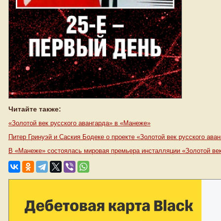
Читайте также:
«Золотой век русского авангарда» в «Манеже»
Питер Гринуэй и Саския Бодеке о проекте «Золотой век русского ава
В «Манеже» состоялась мировая премьера инсталляции «Золотой век