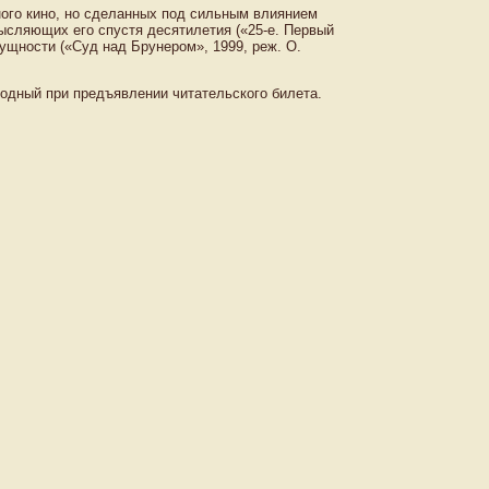
ного кино, но сделанных под сильным влиянием
мысляющих его спустя десятилетия («25-е. Первый
ущности («Суд над Брунером», 1999, реж. О.
одный при предъявлении читательского билета.