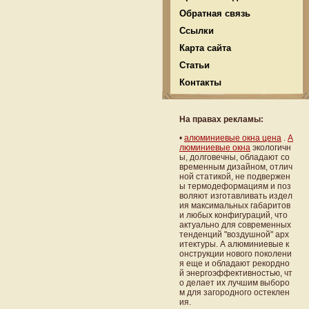
Обратная связь
Ссылки
Карта сайта
Статьи
Контакты
На правах рекламы:
•
алюминиевые окна цена
.
А
люминиевые окна
экологичн
ы, долговечны, обладают со
временным дизайном, отлич
ной статикой, не подвержен
ы термодеформациям и поз
воляют изготавливать издел
ия максимальных габаритов
и любых конфигураций, что
актуально для современных
тенденций "воздушной" арх
итектуры. А алюминиевые к
онструкции нового поколени
я еще и обладают рекордно
й энергоэффективностью, чт
о делает их лучшим выборо
м для загородного остеклен
ия.