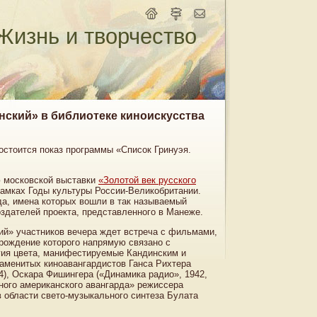
Жизнь и творчество
нский» в библиотеке киноискусства
состоится показ программы «Список Гринуэя.
ю московской выставки
«Золотой век русского
рамках Годы культуры России-Великобритании.
да, имена которых вошли в так называемый
оздателей проекта, представленного в Манеже.
ий» участников вечера ждет встреча с фильмами,
рождение которого напрямую связано с
гия цвета, манифестируемые Кандинским и
аменитых киноавангардистов Ганса Рихтера
4), Оскара Фишингера («Динамика радио», 1942,
ного американского авангарда» режиссера
в области свето-музыкального синтеза Булата