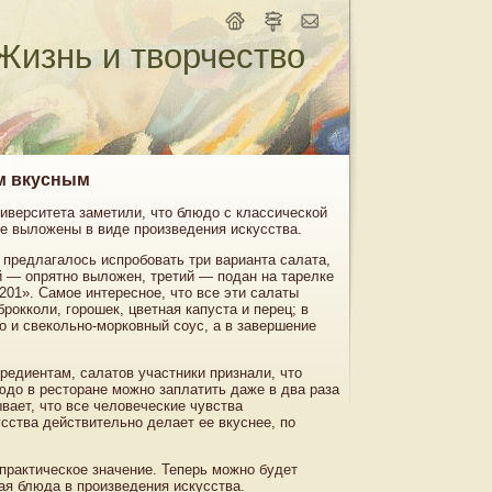
Жизнь и творчество
м вкусным
иверситета заметили, что блюдо с классической
е выложены в виде произведения искусства.
 предлагалось испробовать три варианта салата,
й — опрятно выложен, третий — подан на тарелке
201». Самое интересное, что все эти салаты
рокколи, горошек, цветная капуста и перец; в
о и свекольно-морковный соус, а в завершение
редиентам, салатов участники признали, что
юдо в ресторане можно заплатить даже в два раза
вает, что все человеческие чувства
усства действительно делает ее вкуснее, по
практическое значение. Теперь можно будет
ая блюда в произведения искусства.