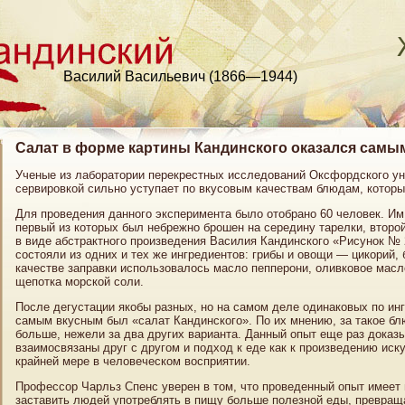
Василий Васильевич (1866—1944)
Салат в форме картины Кандинского оказался самы
Ученые из лаборатории перекрестных исследований Оксфордского ун
сервировкой сильно уступает по вкусовым качествам блюдам, которы
Для проведения данного эксперимента было отобрано 60 человек. Им
первый из которых был небрежно брошен на середину тарелки, второ
в виде абстрактного произведения Василия Кандинского «Рисунок № 
состояли из одних и тех же ингредиентов: грибы и овощи — цикорий, б
качестве заправки использовалось масло пепперони, оливковое масл
щепотка морской соли.
После дегустации якобы разных, но на самом деле одинаковых по инг
самым вкусным был «салат Кандинского». По их мнению, за такое бл
больше, нежели за два других варианта. Данный опыт еще раз доказы
взаимосвязаны друг с другом и подход к еде как к произведению иск
крайней мере в человеческом восприятии.
Профессор Чарльз Спенс уверен в том, что проведенный опыт имеет 
заставить людей употреблять в пищу больше полезной еды, превращ