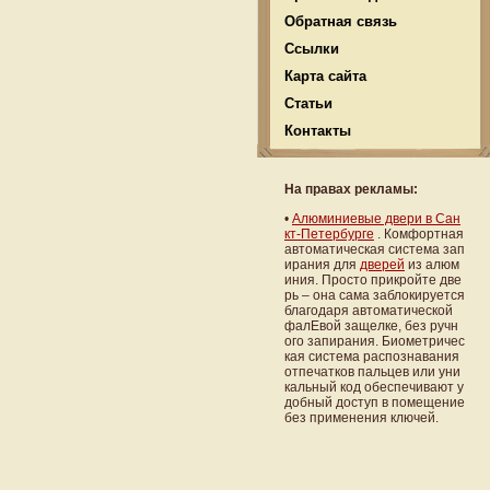
Обратная связь
Ссылки
Карта сайта
Статьи
Контакты
На правах рекламы:
•
Алюминиевые двери в Сан
кт-Петербурге
. Комфортная
автоматическая сис­тема зап
ирания для
дверей
из алюм
иния. Просто прикройте две
рь – она сама заблокируется
благодаря автоматической
фал­Евой защелке, без ручн
ого запирания. Биометричес
кая система распознавания
отпечатков пальцев или уни
кальный код обеспечивают у
добный доступ в помещение
без применения ключей.