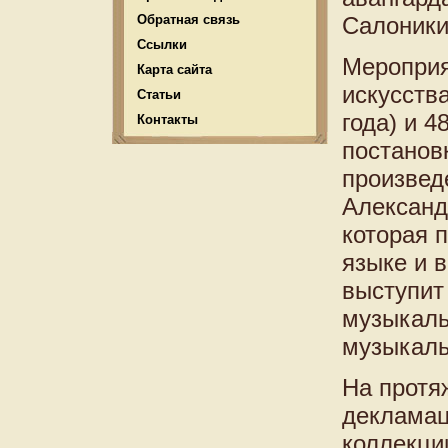
Обратная связь
Салоники
Ссылки
Мероприя
Карта сайта
искусств
Статьи
года) и 4
Контакты
постанов
произвед
Александ
которая 
языке и в
выступит 
музыкаль
музыкаль
На протя
декламац
коллекци