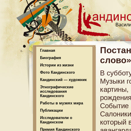
Васили
Постан
Главная
слово»
Биография
Истории из жизни
В суббот
Фото Кандинского
Музыки г
Кандинский — художник
Этнографические
картины,
исследования
Кандинского
рождения
Работы в музеях мира
Событие 
Публикации
Салоники
Исследователи о
который 
Кандинском
авангард
Премия Кандинского