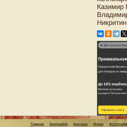
Казимир 
Владимир
Никритин 
Главная
Биография
Картины
Музеи
Фотограф