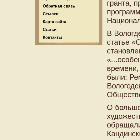
гранта, 
Обратная связь
программ
Ссылки
Национал
Карта сайта
Статьи
В Вологде
Контакты
статье «
становле
«...особ
времени,
были: Ре
Вологодс
Общество
О большо
художест
обращали
Кандинск