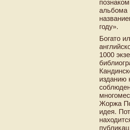
познаком
альбома 
название
году».
Богато и
английск
1000 экз
библиогр
Кандинск
изданию 
соблюден
многомес
Жоржа По
идея. По
находитс
публикац