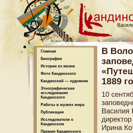
Васили
В Воло
Главная
запове
Биография
Истории из жизни
«Путеш
Фото Кандинского
1889 г
Кандинский — художник
Этнографические
10 сентя
исследования
Кандинского
заповедн
Работы в музеях мира
Василия 
Публикации
директор
Исследователи о
Кандинском
Ирина Ко
Премия Кандинского