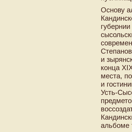
Основу а
Кандинск
губернии
сысольск
современ
Степанов
и зырянс
конца XI
места, п
и гостин
Усть-Сыс
предмето
воссозда
Кандинск
альбоме 