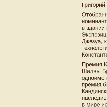
Григорий
Отобранн
номинант
в здании
Экспозиц
Джезуа, к
технолог
Констант
Премия К
Шалвы Бр
одноимен
премия б
Кандинск
наследие
в мире ис