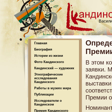
Васили
Опреде
Главная
Премии
Биография
Истории из жизни
В этом к
Фото Кандинского
заявки. 
Кандинский — художник
Этнографические
Кандинск
исследования
Кандинского
выставки
Работы в музеях мира
соответс
Публикации
Премии о
Исследователи о
Кандинском
Номинант
Премия Кандинского