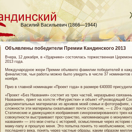
Василий Васильевич (1866—1944)
Объявлены победители Премии Кандинского 2013
Вчера, 12 декабря, в «Ударнике» состоялась торжественная Церемо
2013 года.
Международное жюри Премии объявило фамилии победителей в каждо
финалистов, чьи работы можно было увидеть в числе 37 номинантов н
ноября.
Приз в главной номинации «Проект года» в размере €40000 присудили
«Проект «Без Названия» состоит из трех частей, неразрывно связанны
Названия», принт на холсте «Фигуристки» и объект «Руководящий Сос
документальных материалах из архивов моей семьи и фотографиях,
сложности эти материалы охватывают почти столетие, — с 20-х годо
Статические и движущиеся изображения синхронизированного трех-кан
совокупности выстраивают пространство, напоминающее о монумента
названия» — это мои счеты с историей, осмысленные через историю
маму-папу и прошлую меня. Это попытка понять то необъяснимое, чт
последнего века, понять через частные образы, каким образом милл