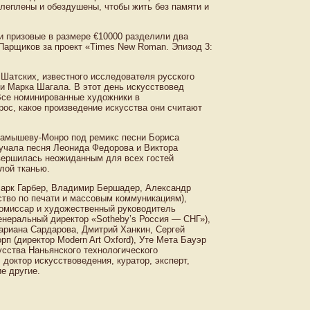
слеплены и обездушены, чтобы жить без памяти и
и призовые в размере €10000 разделили два
Парщиков за проект «Times New Roman. Эпизод 3:
Шатских, известного исследователя русского
и Марка Шагала. В этот день искусствовед
Все номинированные художники в
ос, какое произведение искусства они считают
амышеву-Монро под ремикс песни Бориса
учала песня Леонида Федорова и Виктора
вершилась неожиданным для всех гостей
лой тканью.
Марк Гарбер, Владимир Бершадер, Александр
ство по печати и массовым коммуникациям),
комиссар и художественный руководитель
енеральный директор «Sotheby’s Россия — СНГ»),
риана Сардарова, Дмитрий Ханкин, Сергей
 (директор Modern Art Oxford), Уте Мета Бауэр
усства Наньянского технологического
 доктор искусствоведения, куратор, эксперт,
е другие.