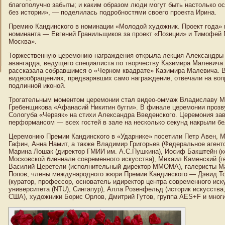
благополучно забыты; и каким образом люди могут быть настолько о
без истории», — поделилась подробностями своего проекта Ирина.
Премию Кандинского в номинации «Молодой художник. Проект года» 
номинанта — Евгений Гранильщиков за проект «Позиции» и Тимофей 
Москва».
Торжественную церемонию награждения открыла лекция Александры 
авангарда, ведущего специалиста по творчеству Казимира Малевича 
рассказала собравшимся о «Черном квадрате» Казимира Малевича. 
видеообращениях, предварявших само награждение, отвечали на вопр
подлинной иконой.
Трогательным моментом церемонии стал видео-оммаж Владиславу М
Гребенщикова «Афанасий Никитин бугги». В финале церемонии прозв
Сологуба «Червяк» на стихи Александра Введенского. Церемония за
перформансом — всех гостей в зале на несколько секунд накрыли бе
Церемонию Премии Кандинского в «Ударнике» посетили Петр Авен, 
Гафин, Анна Намит, а также Владимир Григорьев (Федеральное агент
Марина Лошак (директор ГМИИ им. А.С.Пушкина), Иосиф Бакштейн (
Московской биеннале современного искусства), Михаил Каменский (г
Василий Церетели (исполнительный директор ММОМА), галеристы Ма
Попов, члены международного жюри Премии Кандинского — Дэвид Торп
(куратор, профессор, основатель идиректор центра современного иск
университета (NTU), Сингапур), Алла Розенфельд (историк искусства,
США), художники Борис Орлов, Дмитрий Гутов, группа AES+F и многи