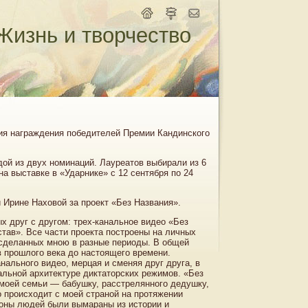
Жизнь и творчество
ния награждения победителей Премии Кандинского
й из двух номинаций. Лауреатов выбирали из 6
а выставке в «Ударнике» с 12 сентября по 24
 Ирине Наховой за проект «Без Названия».
х друг с другом: трех-канальное видео «Без
тав». Все части проекта построены на личных
 сделанных мною в разные периоды. В общей
в прошлого века до настоящего времени.
ального видео, мерцая и сменяя друг друга, в
льной архитектуре диктаторских режимов. «Без
 моей семьи — бабушку, расстрелянного дедушку,
о происходит с моей страной на протяжении
ионы людей были вымараны из истории и