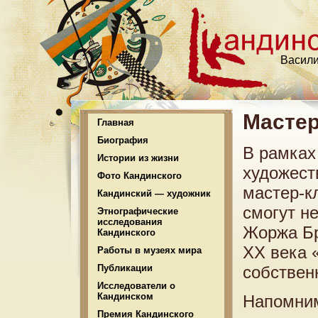
Васили
Масте
Главная
Биография
В рамках
Истории из жизни
художест
Фото Кандинского
мастер-к
Кандинский — художник
смогут н
Этнографические
исследования
Жоржа Бр
Кандинского
XX века 
Работы в музеях мира
Публикации
собствен
Исследователи о
Кандинском
Напомним
Премия Кандинского