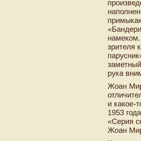
произвед
наполнен
примыкаю
«Бандери
намеком.
зрителя 
парусник
заметный
рука вни
Жоан Мир
отличите
и какое-т
1953 год
«Серия с
Жоан Мир