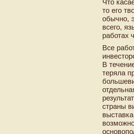
Что каса
то его т
обычно, 
всего, я
работах 
Все рабо
инвестор
В течение
теряла пр
большеви
отдельна
результа
страны в
выставка
возможно
основопо