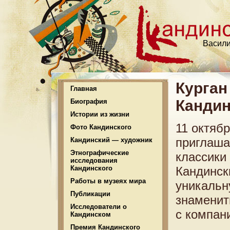
Васили
Курган
Главная
Кандин
Биография
Истории из жизни
11 октяб
Фото Кандинского
приглаша
Кандинский — художник
Этнографические
классики
исследования
Кандинского
Кандински
Работы в музеях мира
уникальн
Публикации
знаменит
Исследователи о
с компани
Кандинском
Премия Кандинского