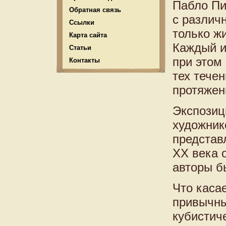
Пабло Пи
Обратная связь
с различ
Ссылки
только ж
Карта сайта
Каждый и
Статьи
при этом
Контакты
тех тече
протяжен
Экспозиц
художник
представ
ХХ века о
авторы б
Что каса
привычны
кубистич