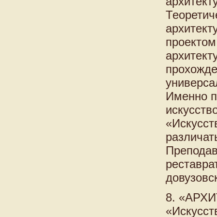
архитект
Теоретич
архитект
проектом
архитект
прохожде
универса
Именно п
искусств
«Искусст
различат
Преподав
реставрат
довузовс
8. «АРХ
«Искусст