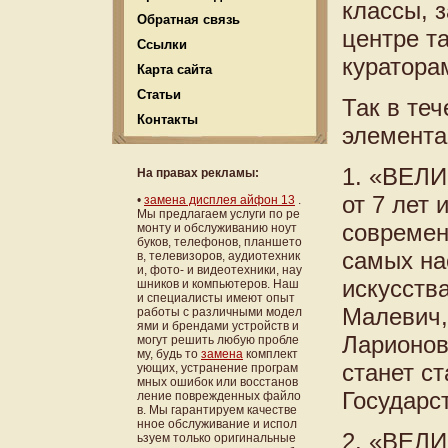
классы, з
Обратная связь
центре т
Ссылки
куратор
Карта сайта
Статьи
Так в те
Контакты
элемента
1. «ВЕЛ
На правах рекламы:
от 7 лет 
•
замена дисплея айфон 13
.
Мы предлагаем услуги по ре
современ
монту и обслуживанию ноут
буков, телефонов, планшето
самых на
в, телевизоров, аудиотехник
и, фото- и видеотехники, нау
искусств
шников и компьютеров. Наш
и специалисты имеют опыт
Малевич,
работы с различными модел
ями и брендами устройств и
Ларионов
могут решить любую пробле
му, будь то
замена
комплект
станет с
ующих, устранение програм
мных ошибок или восстанов
Государс
ление поврежденных файло
в. Мы гарантируем качестве
нное обслуживание и испол
2. «ВЕЛ
ьзуем только оригинальные