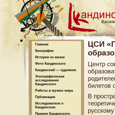
Васили
ЦCИ «Г
Главная
образ
Биография
Истории из жизни
Центр со
Фото Кандинского
образова
Кандинский — художник
Этнографические
родителе
исследования
Кандинского
билетов 
Работы в музеях мира
В простр
Публикации
теоретич
Исследователи о
Кандинском
русскому 
Премия Кандинского