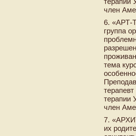
терапии 
член Аме
6. «АРТ-
группа о
проблемн
разрешен
проживан
тема кур
особенно
Преподав
терапевт
терапии 
член Аме
7. «АРХИ
их родит