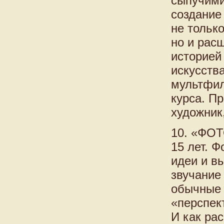
сыпучими
создание
не тольк
но и рас
историей
искусств
мультфил
курса. П
художник
10. «ФО
15 лет. 
идеи и в
звучание
обычные 
«перспек
И как ра