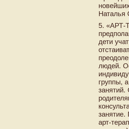
новейших
Наталья 
5. «АРТ-
предпола
дети уча
отстаива
преодоле
людей. О
индивиду
группы, 
занятий.
родителя
консульт
занятие.
арт-терап