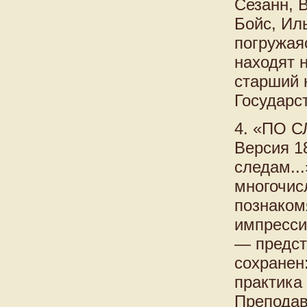
Сезанн, 
Бойс, Ил
погружая
находят 
старший 
Государс
4. «ПО 
Версия 1
следам..
многочис
познаком
импресси
— предст
сохранен
практика
Преподав