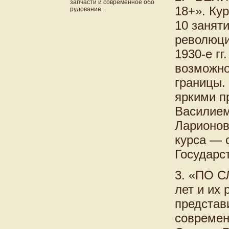
запчасти и современное обо
18+». Ку
рудование...
10 занят
революци
1930-е гг
возможно
границы.
яркими п
Василием
Ларионов
курса — 
Государс
3. «ПО 
лет и их
представ
современ