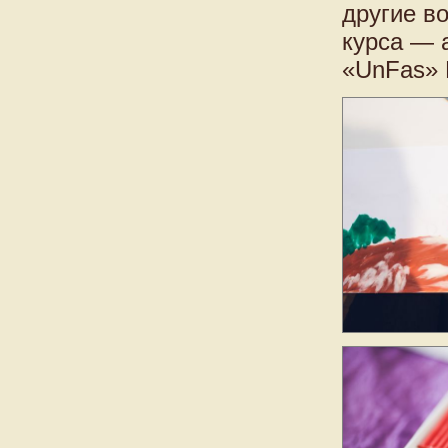
другие в
курса — 
«UnFas» 