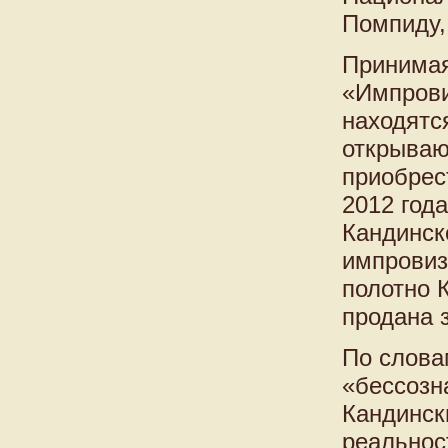
Помпиду,
Принимая
«Импрови
находятся
открываю
приобрес
2012 год
Кандинско
импровиз
полотно 
продана з
По слова
«бессозн
Кандинск
реальнос