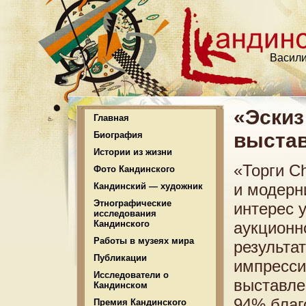
Васили
«Эскиз
Главная
выстав
Биография
Истории из жизни
«Торги Ch
Фото Кандинского
и модерн
Кандинский — художник
Этнографические
интерес 
исследования
Кандинского
аукционн
Работы в музеях мира
результа
Публикации
импресси
Исследователи о
выставле
Кандинском
94% благ
Премия Кандинского