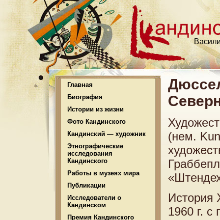
Васили
Дюссел
Главная
Север
Биография
Истории из жизни
Художест
Фото Кандинского
(нем. Kun
Кандинский — художник
Этнографические
художест
исследования
Кандинского
Граббепл
Работы в музеях мира
«Штендех
Публикации
История 
Исследователи о
Кандинском
1960 г. с
Премия Кандинского