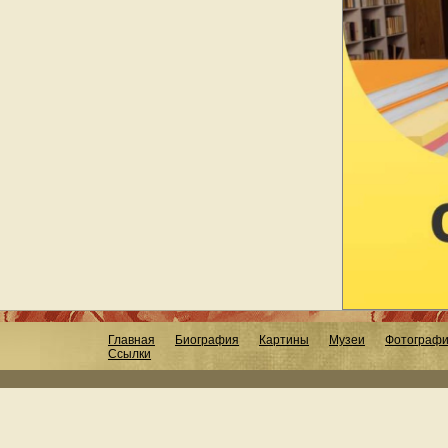
Главная
Биография
Картины
Музеи
Фотограф
Ссылки