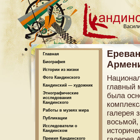
Васили
Ереван
Главная
Армен
Биография
Истории из жизни
Национал
Фото Кандинского
главный 
Кандинский — художник
Этнографические
была осн
исследования
Кандинского
комплекс
Работы в музеях мира
галерея 
Публикации
восьмой,
Исследователи о
историче
Кандинском
галерея 
Премия Кандинского