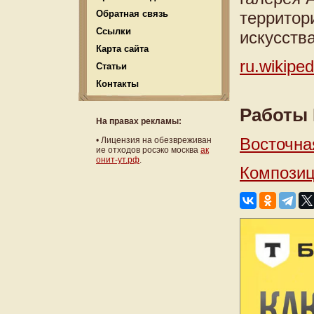
Обратная связь
территор
Ссылки
искусств
Карта сайта
ru.wikipe
Статьи
Контакты
Работы 
На правах рекламы:
Восточная
•
Лицензия на обезвреживан
ие отходов росэко москва
ак
онит-ут.рф
.
Компози