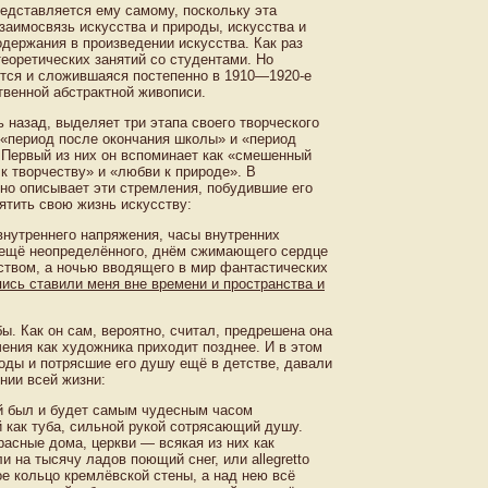
едставляется ему самому, поскольку эта
заимосвязь искусства и природы, искусства и
держания в произведении искусства. Как раз
еоретических занятий со студентами. Но
тся и сложившаяся постепенно в 1910—1920-е
твенной абстрактной живописи.
ь назад, выделяет три этапа своего творческого
 «период после окончания школы» и «период
Первый из них он вспоминает как «смешенный
 творчеству» и «любви к природе». В
но описывает эти стремления, побудившие его
ятить свою жизнь искусству:
внутреннего напряжения, часы внутренних
о ещё неопределённого, днём сжимающего сердце
твом, а ночью вводящего в мир фантастических
ись ставили меня вне времени и пространства и
. Как он сам, вероятно, считал, предрешена она
ения как художника приходит позднее. И в этом
оды и потрясшие его душу ещё в детстве, давали
нии всей жизни:
ый был и будет самым чудесным часом
й как туба, сильной рукой сотрясающий душу.
расные дома, церкви — всякая из них как
 на тысячу ладов поющий снег, или allegretto
ое кольцо кремлёвской стены, а над нею всё