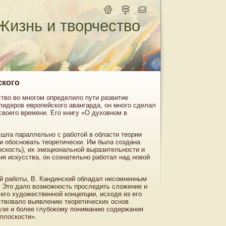
Жизнь и творчество
ского
ство во многом определило пути развитие
 лидеров европейского авангарда, он много сделал
своего времени. Его книгу «О духовном в
 шла параллельно с работой в области теории
и обосновать теоретически. Им была создана
оскость), их эмоциональной выразительности и
я искусства, он сознательно работал над новой
й работы, В. Кандинский обладал несомненным
. Это дало возможность проследить сложение и
его художественной концепции, исходя из его
ствовало выявлению теоретических основ
аузе и более глубокому пониманию содержания
 плоскости».