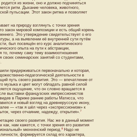
о родится из жизни, оно и должно подчиняться
яется ритм. Дыхание человека, животного,
ской пульсации. Этот закон ритма и позволяет
вает на природу взглянуть с точки зрения
то закон мировой композиции и есть общий корень
еннего. Это утверждение свидетельствует о его
атуры, а на выявлении её внутренней сути путём
ости, был посвящён его курс аналитического
ческого опыта на пути к абстракции,
я то, почему саму тему взаимоотношения
ля своих семинарских занятий со студентами,
.
ешили придерживаться первоначально и которая,
удожественно-педагогической деятельности в
щий путь своего развития. Это — впечатление от
то музыка и цвет могут обладать равной силой
вляется ощущение, что он словно вращается в
После выставки французских импрессионистов
увидев в Париже ранние работы Матисса, что
авился и новый взгляд на древнерусскую икону,
далее — «так я шёл через «экспрессионизм» к
7
ток, через отчаяние, надежду, открытия».
ретацию своего развития. Нас же в данный момент
 как, нам кажется, с точки зрения его развития
8
иональный» мюнхенский период.
Надо не
 личности, формируется склад его характера,