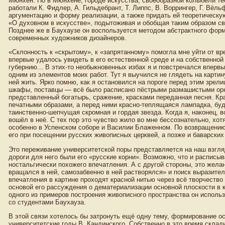
Мюнхен. Но в Мюнхене, городе искусства, своеобразной колыбели те
работали К. Фидлер, А. Гильдебрант, Т. Липпс, В. Воррингер, Г. Вё
аргументацию и форму реализации, а также придать ей теоретическую
«О духовном в искусстве», подытоживая и обобщая таким образом св
Позднее же в Баухаузе он воспользуется методом абстрактного форм
современных художников дизайнеров.
«Склонность к «скрытому», к «запрятанному» помогла мне уйти от вр
впервые удалось увидеть в его естественной среде и на собственной
губернию... В этих-то необыкновенных избах я и повстречался вперв
одним из элементов моих работ. Тут я выучился не глядеть на карти
ней жить. Ярко помню, как я остановился на пороге перед этим зрели
шкафы, поставцы — всё было расписано пёстрыми размашистыми орн
представленный богатырь, сражение, красками переданная песня. Кр
печатными образами, а перед ними красно-теплящаяся лампадка, буд
таинственно-шепчущая скромная и гордая звезда. Когда я, наконец, в
вошёл в неё. С тех пор это чувство жило во мне бессознательно, хотя
особенно в Успенском соборе и Василии Блаженном. По возвращению 
его при посещении русских живописных церквей, а позже и баварских
Это переживание университетской поры представляется на наш взгля
дороги для него были его «русские корни». Возможно, что и расписы
ностальгически похожего впечатления. А с другой стороны, это желан
вращался в ней, самозабвенно в ней растворялся» и поиск выразител
впечатления в картине проходят красной нитью через всё творчество
основой его рассуждения о дематериализации основной плоскости в к
одного из примеров построения живописного пространства он использу
со студентами Баухауза.
В этой связи хотелось бы затронуть ещё одну тему, формирование ос
университетские годы В. Кандинского. Собственно в это время скла