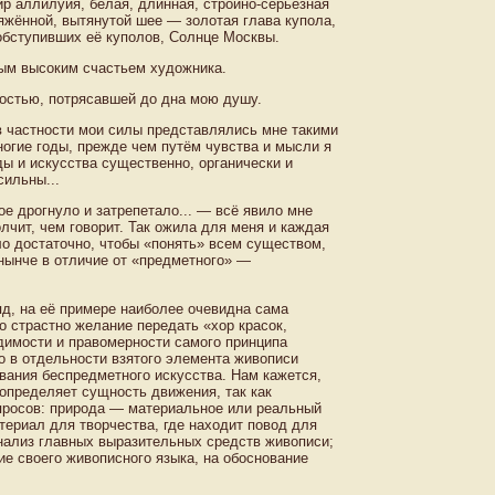
р аллилуйя, белая, длинная, стройно-серьёзная
ряжённой, вытянутой шее — золотая глава купола,
обступивших её куполов, Солнце Москвы.
ым высоким счастьем художника.
остью, потрясавшей до дна мою душу.
 в частности мои силы представлялись мне такими
огие годы, прежде чем путём чувства и мысли я
оды и искусства существенно, органически и
сильны...
е дрогнуло и затрепетало... — всё явило мне
чит, чем говорит. Так ожила для меня и каждая
ыло достаточно, чтобы «понять» всем существом,
нынче в отличие от «предметного» —
яд, на её примере наиболее очевидна сама
 страстно желание передать «хор красок,
димости и правомерности самого принципа
о в отдельности взятого элемента живописи
ования беспредметного искусства. Нам кажется,
определяет сущность движения, так как
просов: природа — материальное или реальный
териал для творчества, где находит повод для
ализ главных выразительных средств живописи;
ие своего живописного языка, на обоснование