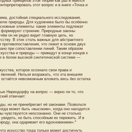
одных принципов этой теории как раз и явился
нтерпретировать этот вопрос и в книге «Точка и
ема, достойная специального исследования,
телю природы. Для художника было бы особенно
основные элементы: какие элементы подлежат
и формируют строение. Природные законы
чём он не редко видит главную цель, но
сству. В этих столь важных для абстрактного
 противопоставления, что лежит в основе двух
зано при сопоставлении линий. Таким образом
кусства и природы — приведут в конце концов к
е в более высокой синтетической системе —
кусства, которое осознало свои права и
явлений. Нельзя возражать, что эта внешняя
 остаётся невозможным вложить весь без остатка
рвью Нирендорфу на вопрос — верно ли то, что
ский отвечает:
ды, но не пренебрегает её законами. Позвольте
огда может быть «высоким», когда оно находится
ны чувствуются неосознанно. Они не столько
 увидеть, но быть способным их пережить. И в
6
ироду, она одаривает его вдохновением».
что искусство тогда только может достигнуть