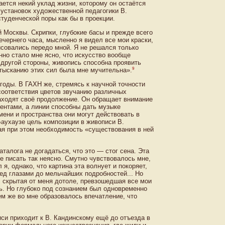
ется некий уклад жизни, которому он остаётся
 установок художественной педагогики В.
туденческой поры как бы в проекции.
 Москвы. Скрипки, глубокие басы и прежде всего
чернего часа, мысленно я видел все мои краски,
исовались передо мной. Я не решался только
нно стало мне ясно, что искусство вообще
 другой стороны, живопись способна проявить
9
отысканию этих сил была мне мучительна».
годы. В ГАХН же, стремясь к научной точности
соответствия цветов звучанию различных
находят своё продолжение. Он обращает внимание
ментами, а линии способны дать музыке
ени и пространства они могут действовать в
 Баухаузе цель композиции в живописи В.
ая при этом необходимость «существования в ней
каталога не догадаться, что это — стог сена. Эта
е писать так неясно. Смутно чувствовалось мне,
я, однако, что картина эта волнует и покоряет,
ред глазами до мельчайших подробностей... Но
 скрытая от меня дотоле, превзошедшая все мои
ь. Но глубоко под сознанием был одновременно
м же во мне образовалось впечатление, что
иси приходит к В. Кандинскому ещё до отъезда в