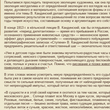
Попытаемся проследить творческую эволюцию художника, как она пр
эволюция неотделима и от определённой эволюции его взглядов на в
науки, духовного и материального, соотношения вопросов формы и со
именно эти темы В. Кандинский делает центральными темами своих т
одновременно результатом его размышлений по этим вопросам являе
годы теория искусства, составившая основу и аргументацию его собс
В конце 1913 г. в кёльнской лекции В. Кандинский, как бы оглядываяс
развития: «период дилетантизма» — время его пребывания в России,
осознанного применения живописных средств» — мюнхенское время. 
эффект двух разных устремлений» — «неопределённого побуждения к
автобиографических записках «Ступени» В. Кандинский более подроб
предпринять решительный и ответственный шаг — окончательно посв
«Уже в детские годы мне были знакомы мучительно-радостные часы 
сотрясений, неясного стремления, требующего повелительно чего-т
и делающего дыхание поверхностным, наполняющего душу беспокойс
снов, полных и ужаса и счастья. Помню, что
рисование и позже живоп
1
приводили к самозабвению
».
В этих словах можно усмотреть некую предопределённость его судьбы
была уже в самом начале его жизни, понимание же своего предназнач
смысле те сильные впечатления, полученные им от наблюдений прир
тот непреходящий импульс, который питал его творчество на протяже
«В сущности и в этой своей картине я охотился за тем часом, котор
московского дня... Солнце плавит всю Москву в один кусок, звучащи
Розовые, лиловые, белые, синие, голубые, фисташковые, пламенно-к
отдельная песня — бешено зелёная трава, низко гудящие деревья, или
голубых веток и сучьев, красное, жесткое, непоколебимое, молчалив