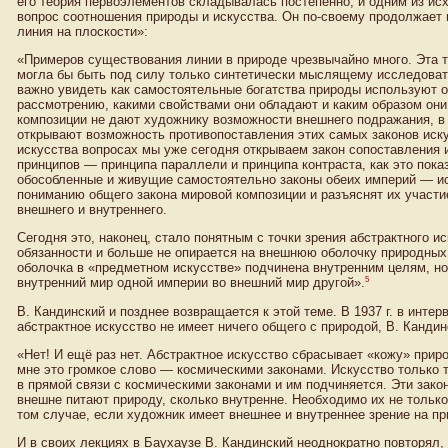
его теория первоэлементов складывалась постепенно, и одним из исх
вопрос соотношения природы и искусства. Он по-своему продолжает и
линия на плоскости»:
«Примеров существования линии в природе чрезвычайно много. Эта т
могла бы быть под силу только синтетически мыслящему исследова
важно увидеть как самостоятельные богатства природы используют 
рассмотрению, какими свойствами они обладают и каким образом он
композиции не дают художнику возможности внешнего подражания, в 
открывают возможность противопоставления этих самых законов иску
искусства вопросах мы уже сегодня открываем закон сопоставления и
принципов — принципа параллели и принципа контраста, как это пока
обособленные и живущие самостоятельно законы обеих империй — ис
пониманию общего закона мировой композиции и разъяснят их участи
внешнего и внутреннего.
Сегодня это, наконец, стало понятным с точки зрения абстрактного ис
обязанности и больше не опирается на внешнюю оболочку природных 
оболочка в «предметном искусстве» подчинена внутренним целям, но
5
внутренний мир одной империи во внешний мир другой».
В. Кандинский и позднее возвращается к этой теме. В 1937 г. в инте
абстрактное искусство не имеет ничего общего с природой, В. Кандин
«Нет! И ещё раз нет. Абстрактное искусство сбрасывает «кожу» приро
мне это громкое слово — космическими законами. Искусство только т
в прямой связи с космическими законами и им подчиняется. Эти зако
внешне питают природу, сколько внутренне. Необходимо их не только
том случае, если художник имеет внешнее и внутреннее зрение на пр
И в своих лекциях в Баухаузе В. Кандинский неоднократно повторял, 