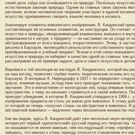
своей цели, когда оно основывается на природе. Поскольку искусств
естественным законам природы. Одним из главных таких законов явл
растения, всякое человеческое творение участвуют в единой космиче
искусству одновременно говорить языком человека и космоса.
Анализируя элементы живописного изображения, В. Кандинский призы
составляющих её основных элементов, их конструкции. Он считает, ч
искусства и природы, обнаруживающий взаимосвязь внешнего и внутр
привязанности к натуре, к предмету — он настаивал не на уходе от н
абстрагирования от всего внешнего, второстепенного. Этому, в частн
рисунка в Баухаузе, являющийся результатом его собственного практи
преобразованным в учебный предмет. Ясным в этой связи оказываетс
искусства и природы он избирает в качестве одной из главных тем д
рассматривая на её примере задачи, цели и смысл искусства в целом
Вернёмся к той эволюции во взглядах В. Кандинского, которой мы р
на наш взгляд, позволяет глубже понять теоретические основы его х
Баухаузе. В интервью К. Нирендорфу в 1937 г. он определяет следую
красок; влияние музыки, вследствие чего приходит понимание того, ч
звучания. Это и впечатление от вологодских изб, когда впервые поя
пространстве, к чему он начинает стремиться и в своей живописи. 
приходит убеждение, в котором В. Кандинский утвердился в 1906 г., 
изображение предмета ни столь уж важно для живописи. К этому доб
от которой он теперь «получил глаза» на абстрактное в живописи. И 
абстрактной живописи — медленно через бесконечное множество попы
Как мы видим, здесь В. Кандинский даёт уже несколько иную интерп
интересует первый «дилетантский» русский период его творчества, так
он оказывается не менее важным, чем последующий этому «професс
забывать, что именно к этому периоду относится становление его как