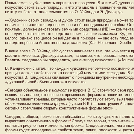
Попытаемся глубже понять корни этого процесса. В книге «О духовно
искусство стоит выше природы, и что эта мысль в принципе не являе
цитату из Гёте, а также ссылается на О. Уайльда и Э. Делакруа.
««Художник своим свободным духом стоит выше природы и может тра
целями... он является одновременно и её господином и её рабом. Он 
понятым, должен действовать земными средствами (NB! — комментари
он подчиняет эти земные средства своим высшим замыслам. Художни
целого; однако это целое он найдёт не в природе, — оно есть плод ег
оплодотворённым божественным дыханием» (Karl Heinemann. Goethe. 1
В наше время О. Уайльд «Искусство начинается там, где кончается пр
мысли в живописи. Делакруа сказал, например, что природа являетс
Реализм следовало бы определить, как антипод искусства». («Journal
В. Кандинский считал, что каждый художник непременно осознанно или
принцип должен действовать в настоящий момент или «сегодня». В с
искусства В. Кандинский связывает с принципом внутренней необход
«духовной силой объективного» в искусстве.
«Сегодня
объективное в искусстве
(курсив В.К.) стремится себя пр
выявилось полнее, отношение к временным формам становится мен
устанавливают границы, которые часто препятствуют этому выявлен
объективным элементом формы
(курсив В.К.) — конструкцией в це
сегодня стремление открыть конструктивные формы эпохи...
Сегодня, в общем, применяется обнажённая конструкция, что являет
4
выражения объективного в форме»
Следуя его теории, элементами ка
является рисуночная и живописная форма. Следовательно, логичны
формы будет исследование свойств точки, линии, плоскости и цвета к