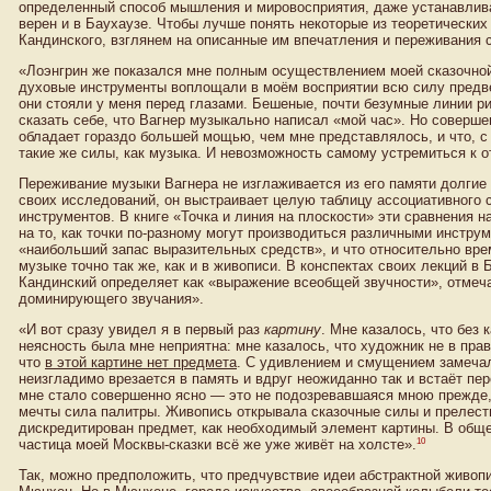
определенный способ мышления и мировосприятия, даже устанавлива
верен и в Баухаузе. Чтобы лучше понять некоторые из теоретических
Кандинского, взглянем на описанные им впечатления и переживания с
«Лоэнгрин же показался мне полным осуществлением моей сказочной
духовые инструменты воплощали в моём восприятии всю силу предве
они стояли у меня перед глазами. Бешеные, почти безумные линии р
сказать себе, что Вагнер музыкально написал «мой час». Но соверше
обладает гораздо большей мощью, чем мне представлялось, и что, с
такие же силы, как музыка. И невозможность самому устремиться к 
Переживание музыки Вагнера не изглаживается из его памяти долгие 
своих исследований, он выстраивает целую таблицу ассоциативного 
инструментов. В книге «Точка и линия на плоскости» эти сравнения 
на то, как точки по-разному могут производиться различными инстру
«наибольший запас выразительных средств», и что относительно врем
музыке точно так же, как и в живописи. В конспектах своих лекций в
Кандинский определяет как «выражение всеобщей звучности», отмеч
доминирующего звучания».
«И вот сразу увидел я в первый раз
картину
. Мне казалось, что без 
неясность была мне неприятна: мне казалось, что художник не в прав
что
в этой картине нет предмета
. С удивлением и смущением замечал 
неизгладимо врезается в память и вдруг неожиданно так и встаёт пе
мне стало совершенно ясно — это не подозревавшаяся мною прежде,
мечты сила палитры. Живопись открывала сказочные силы и прелест
дискредитирован предмет, как необходимый элемент картины. В обще
10
частица моей Москвы-сказки всё же уже живёт на холсте».
Так, можно предположить, что предчувствие идеи абстрактной живоп