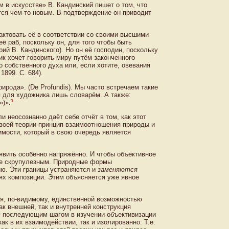
м в искусстве» В. Кандинский пишет о том, что
тся чем-то новым. В подтверждение он приводит
ктовать её в соответствии со своими высшими
её раб, поскольку он, для того чтобы быть
й В. Кандинского). Но он её господин, поскольку
к хочет говорить миру путём законченного
о собственного духа или, если хотите, овевания
899. С. 684).
ирода». (De Profundis). Мы часто встречаем такие
я для художника лишь словарём. А также:
3
»)».
 неосознанно даёт себе отчёт в том, как этот
воей теории принцип взаимоотношения природы и
имости, который в свою очередь является
оявить особенно напряжённо. И чтобы объективное
ее скрупулезным. Природные формы
ию. Эти границы устраняются и
заменяются
лях композиции. Этим объясняется уже явное
ся, по-видимому, единственной возможностью
к внешней, так и внутренней конструкция
м последующим шагом в изучении объективизации
ак в их взаимодействии, так и изолированно. Т.е.