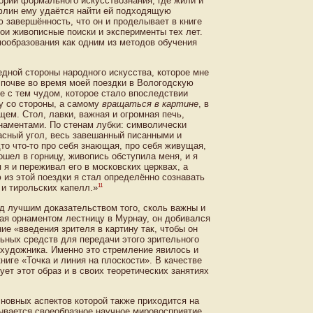
ории формального искусствознания, где жили и
льфлин ему удаётся найти ей подходящую
 завершённость, что он и проделывает в книге
ои живописные поиски и эксперименты тех лет.
ообразования как одним из методов обучения
едной стороны народного искусства, которое мне
 почве во время моей поездки в Вологодскую
ые с тем чудом, которое стало впоследствии
ну со стороны, а самому
вращаться в картине
, в
щем. Стол, лавки, важная и огромная печь,
аментами. По стенам лубки: символически
асный угол, весь завешанный писанными и
то что-то про себя знающая, про себя живущая,
ошел в горницу, живопись обступила меня, и я
 я и переживал его в московских церквах, а
из этой поездки я стал определённо сознавать
11
 и тирольских капелл.»
д лучшим доказательством того, сколь важны и
вая орнаментом лестницу в Мурнау, он добивался
ие «введения зрителя в картину так, чтобы он
ьных средств для передачи этого зрительного
 художника. Именно это стремление явилось и
ниге «Точка и линия на плоскости». В качестве
ет этот образ и в своих теоретических занятиях
новных аспектов которой также приходится на
дывается своеобразное научное мировосприятие