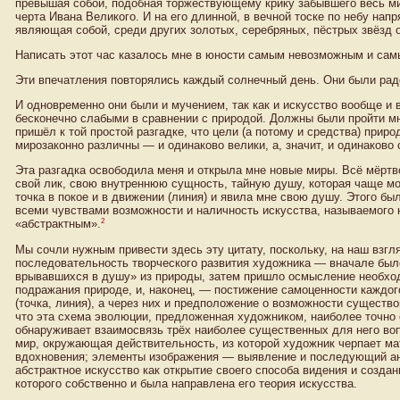
превышая собой, подобная торжествующему крику забывшего весь ми
черта Ивана Великого. И на его длинной, в вечной тоске по небу нап
являющая собой, среди других золотых, серебряных, пёстрых звёзд 
Написать этот час казалось мне в юности самым невозможным и сам
Эти впечатления повторялись каждый солнечный день. Они были рад
И одновременно они были и мучением, так как и искусство вообще и
бесконечно слабыми в сравнении с природой. Должны были пройти мн
пришёл к той простой разгадке, что цели (а потому и средства) прир
мирозаконно различны — и одинаково велики, а, значит, и одинаково 
Эта разгадка освободила меня и открыла мне новые миры. Всё мёртво
свой лик, свою внутреннюю сущность, тайную душу, которая чаще мол
точка в покое и в движении (линия) и явила мне свою душу. Этого б
всеми чувствами возможности и наличность искусства, называемого 
2
«абстрактным».
Мы сочли нужным привести здесь эту цитату, поскольку, на наш взгл
последовательность творческого развития художника — вначале было
врывавшихся в душу» из природы, затем пришло осмысление необхо
подражания природе, и, наконец, — постижение самоценности каждог
(точка, линия), а через них и предположение о возможности существ
что эта схема эволюции, предложенная художником, наиболее точно 
обнаруживает взаимосвязь трёх наиболее существенных для него во
мир, окружающая действительность, из которой художник черпает ма
вдохновения; элементы изображения — выявление и последующий ан
абстрактное искусство как открытие своего способа видения и создан
которого собственно и была направлена его теория искусства.