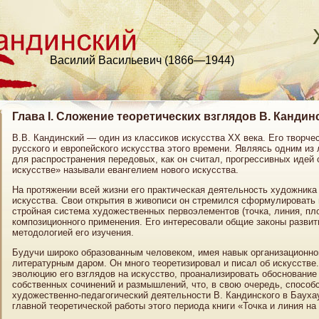
Василий Васильевич (1866—1944)
Глава I. Сложение теоретических взглядов В. Кандин
В.В. Кандинский — один из классиков искусства XX века. Его творче
русского и европейского искусства этого времени. Являясь одним из
для распространения передовых, как он считал, прогрессивных идей 
искусстве» называли евангелием нового искусства.
На протяжении всей жизни его практическая деятельность художника
искусства. Свои открытия в живописи он стремился сформулировать 
стройная система художественных первоэлементов (точка, линия, пл
композиционного применения. Его интересовали общие законы развити
методологией его изучения.
Будучи широко образованным человеком, имея навык организационно
литературным даром. Он много теоретизировал и писал об искусстве
эволюцию его взглядов на искусство, проанализировать обоснование 
собственных сочинений и размышлений, что, в свою очередь, способ
художественно-педагогический деятельности В. Кандинского в Баух
главной теоретической работы этого периода книги «Точка и линия на