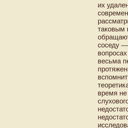
их удале
современ
рассматр
таковым 
обращают
соседу —
вопросах
весьма п
протяжен
вспомнит
теоретик
время не
слуховог
недостат
недостат
исследов