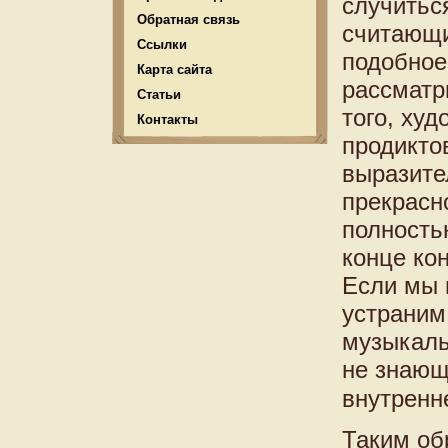
случитьс
Обратная связь
считающи
Ссылки
подобное
Карта сайта
рассматр
Статьи
того, ху
Контакты
продикто
выразите
прекрасн
полность
конце кон
Если мы 
устраним
музыкаль
не знающ
внутренн
Таким об