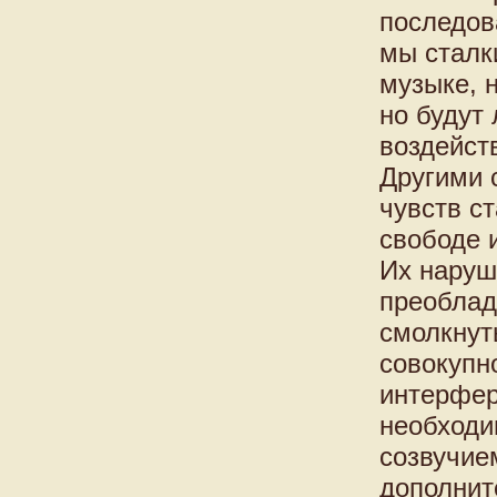
последов
мы сталк
музыке, 
но будут
воздейст
Другими 
чувств с
свободе 
Их наруш
преоблад
смолкнут
совокупн
интерфер
необходи
созвучие
дополнит