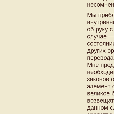
несомнен
Мы прибл
внутренн
об руку 
случае —
состояни
других о
перевода
Мне пред
необходи
законов о
элемент 
великое 
возвещать
данном с