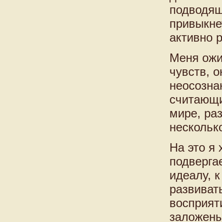
подводящ
привыкне
активно 
Меня ожи
чувств, 
неосозна
считающим
мире, ра
нескольк
На это я 
подверга
идеалу, к
развиват
восприят
заложены