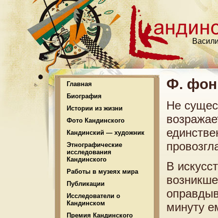
Васили
Ф. фон
Главная
Биография
Не сущес
Истории из жизни
возражае
Фото Кандинского
единстве
Кандинский — художник
провозгл
Этнографические
исследования
Кандинского
В искусс
Работы в музеях мира
возникше
Публикации
оправдыв
Исследователи о
Кандинском
минуту е
Премия Кандинского