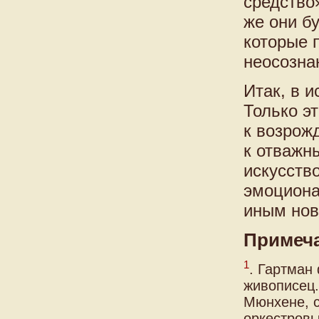
средство»
же они б
которые 
неосозна
Итак, в 
Только э
к возрож
к отважн
искусств
эмоциона
иным нов
Примеч
1
. Гартман
живописец.
Мюнхене, с
оркестровы