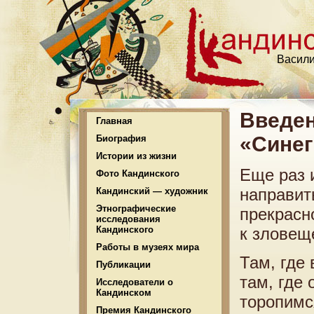
Васили
Введен
Главная
«Синег
Биография
Истории из жизни
Еще раз 
Фото Кандинского
направит
Кандинский — художник
Этнографические
прекрасн
исследования
Кандинского
к зловещ
Работы в музеях мира
Там, где
Публикации
там, где
Исследователи о
Кандинском
торопимся
Премия Кандинского