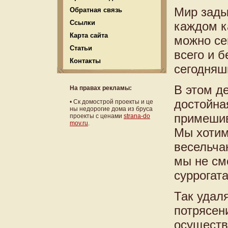
Мир зады
Обратная связь
Ссылки
каждом к
Карта сайта
можно сег
Статьи
всего и 
Контакты
сегодняш
В этом д
На правах рекламы:
достойная
•
Ск домострой проекты и це
ны недорогие дома из бруса
примешив
проекты с ценами
strana-do
mov.ru
.
Мы хотим
весельчак
мы не см
суррогат
Так удал
потрясен
осуществ