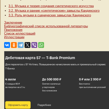
3.1. Музыка и теория создания синтетического искусства
3.2. Музыка и ранние «синтетические» замыслы Кандинского
3.3. Роль музыки в сценических замыслах Кандинского
Заключение
Библиографический список использованной литературы
Приложения
Список иллюстраций
Иллюстрации