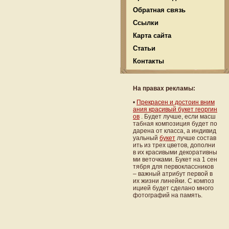
Обратная связь
Ссылки
Карта сайта
Статьи
Контакты
На правах рекламы:
•
Прекрасен и достоин вним
ания красивый букет георгин
ов
. Будет лучше, если масш
табная композиция будет по
дарена от класса, а индивид
уальный
букет
лучше состав
ить из трех цветов, дополни
в их красивыми декоративны
ми веточками. Букет на 1 сен
тября для первоклассников
– важный атрибут первой в
их жизни линейки. С композ
ицией будет сделано много
фотографий на память.