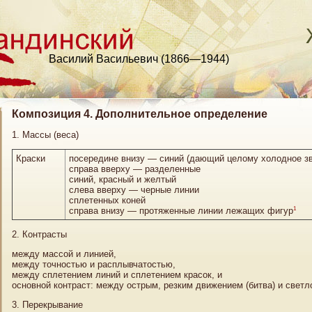
Василий Васильевич (1866—1944)
Композиция 4. Дополнительное определение
1. Массы (веса)
Краски
посередине внизу — синий (дающий целому холодное з
справа вверху — разделенные
синий, красный и желтый
слева вверху — черные линии
сплетенных коней
1
справа внизу — протяженные линии лежащих фигур
2. Контрасты
между массой и линией,
между точностью и расплывчатостью,
между сплетением линий и сплетением красок, и
основной контраст: между острым, резким движением (битва) и свет
3. Перекрывание