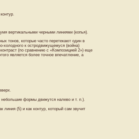
 контур.
вумя вертикальными черными линиями (копья).
ых тонов, которые часто перетекают один в
но-холодного к остродвижущемуся (война)
т контраст (по сравнению с «Композицией 2») еще
этого является более точное впечатление, а
вверх.
 небольшие формы движутся налево и т. п.).
к линия (5) и как контур, который сам звучит