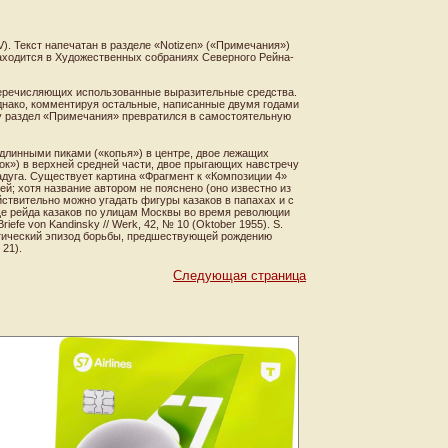
XIV). Текст напечатан в разделе «Notizen» («Примечания»)
находится в Художественных собраниях Северного Рейна-
 перечисляющих использованные выразительные средства.
Однако, комментируя остальные, написанные двумя годами
му раздел «Примечания» превратился в самостоятельную
 длинными пиками («копья») в центре, двое лежащих
ок») в верхней средней части, двое прыгающих навстречу
адуга. Существует картина «Фрагмент к «Композиции 4»
тей; хотя название автором не пояснено (оно известно из
йствительно можно угадать фигуры казаков в папахах и с
ще рейда казаков по улицам Москвы во время революции
riefe von Kandinsky // Werk, 42, № 10 (Oktober 1955). S.
аматический эпизод борьбы, предшествующей рождению
 21).
Следующая страница