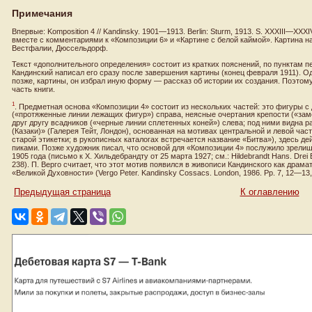
Примечания
Впервые: Komposition 4 // Kandinsky. 1901—1913. Berlin: Sturm, 1913. S. XXXIII—XX
вместе с комментариями к «Композиции 6» и «Картине с белой каймой». Картина 
Вестфалии, Дюссельдорф.
Текст «дополнительного определения» состоит из кратких пояснений, по пунктам
Кандинский написал его сразу после завершения картины (конец февраля 1911). 
позже, картины, он избрал иную форму — рассказ об истории их создания. Поэто
часть книги.
1
. Предметная основа «Композиции 4» состоит из нескольких частей: это фигуры с
(«протяженные линии лежащих фигур») справа, неясные очертания крепости («зам
друг другу всадников («черные линии сплетенных коней») слева; под ними видна р
(Казаки)» (Галерея Тейт, Лондон), основанная на мотивах центральной и левой час
старой этикетки; в рукописных каталогах встречается название «Битва»), здесь де
пиками. Позже художник писал, что основой для «Композиции 4» послужило зрели
1905 года (письмо к Х. Хильдебрандту от 25 марта 1927; см.: Hildebrandt Hans. Drei B
238). П. Верго считает, что этот мотив появился в живописи Кандинского как др
«Великой Духовности» (Vergo Peter. Kandinsky Cossacs. London, 1986. Pp. 7, 12—13,
Предыдущая страница
К оглавлению