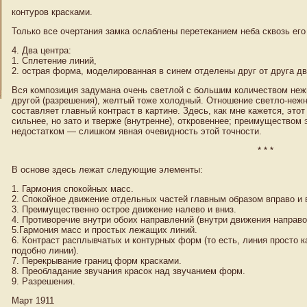
контуров красками.
Только все очертания замка ослаблены перетеканием неба сквозь его
4. Два центра:
1. Сплетение линий,
2. острая форма, моделированная в синем отделены друг от друга д
Вся композиция задумана очень светлой с большим количеством нежн
другой (разрешения), желтый тоже холодный. Отношение светло-неж
составляет главный контраст в картине. Здесь, как мне кажется, это
сильнее, но зато и тверже (внутренне), откровеннее; преимуществом 
недостатком — слишком явная очевидность этой точности.
* * *
В основе здесь лежат следующие элементы:
1. Гармония спокойных масс.
2. Спокойное движение отдельных частей главным образом вправо и 
3. Преимущественно острое движение налево и вниз.
4. Противоречие внутри обоих направлений (внутри движения направо
5.Гармония масс и простых лежащих линий.
6. Контраст расплывчатых и контурных форм (то есть, линия просто ка
подобно линии).
7. Перекрывание границ форм красками.
8. Преобладание звучания красок над звучанием форм.
9. Разрешения.
Март 1911