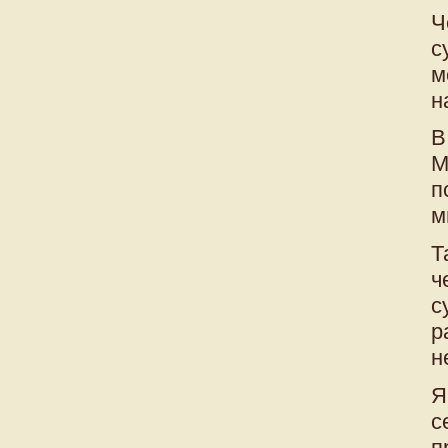
Ч
с
м
н
В
М
п
м
Т
ч
с
р
н
Я
с
п