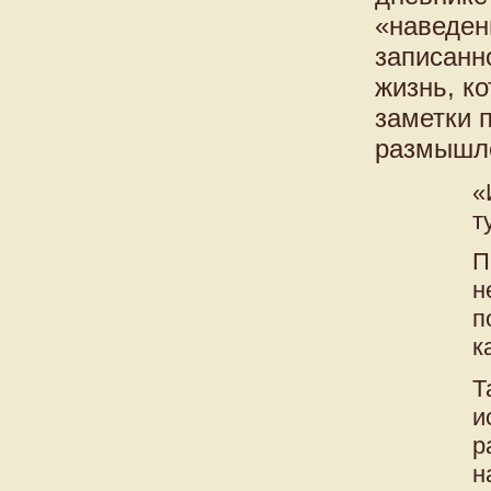
«наведен
записанн
жизнь, ко
заметки 
размышле
«
т
П
н
п
к
Т
и
р
н