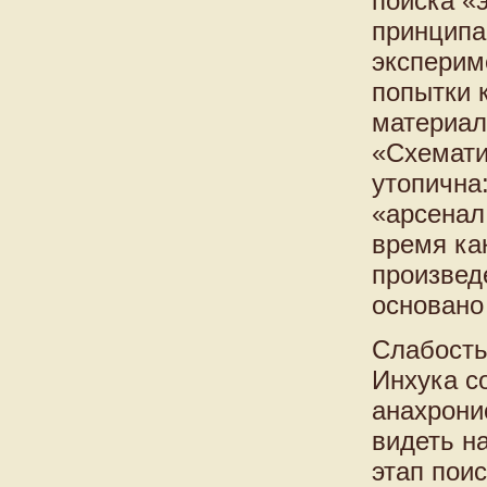
поиска «
принципа
эксперим
попытки 
материал
«Схематич
утопична
«арсенал
время ка
произвед
основано
Слабость
Инхука с
анахрони
видеть н
этап пои