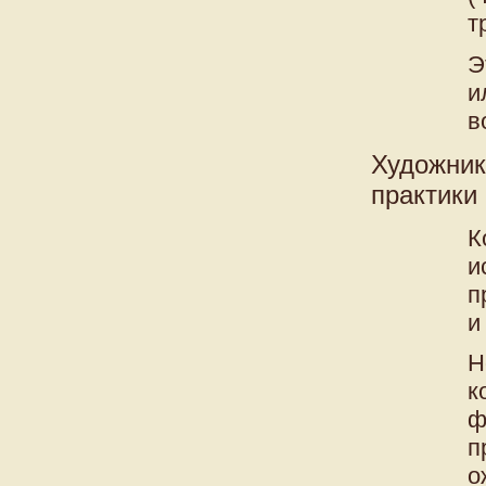
т
Э
и
в
Художник
практики
К
и
п
и
Н
к
ф
п
о