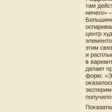
там дейс
ничего» 
Большинс
оспарива
центр ху
элементо
этим свя
и расплы
в вариан
делает п
форм: «Э
оказалос
эксперим
получило
Показате