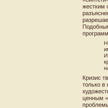
жестким 
разъясне
разрешае
Подобным
программ
Н
и
И
к
н
Кризис т
только в
художест
ценным «
проблемы