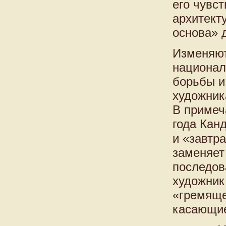
его чувст
архитект
основа» 
Изменяют
национал
борьбы и
художник
В примеч
года Кан
и «завтр
заменяет
последов
художник
«гремяще
касающие