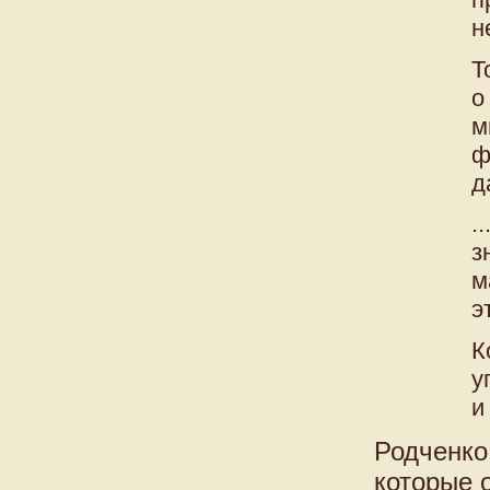
н
Т
о
м
ф
д
.
з
м
э
К
у
и
Родченко
которые 