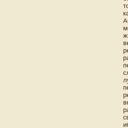
т
к
А
м
ж
в
р
р
п
с
л
п
р
в
р
с
и