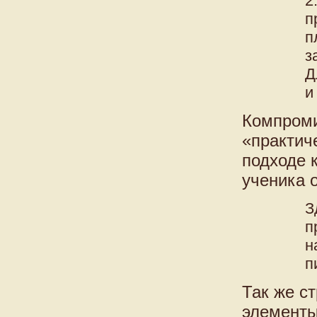
2
п
п
з
Д
и
Компроми
«практич
подходе 
ученика 
З
п
н
п
Так же с
элементы