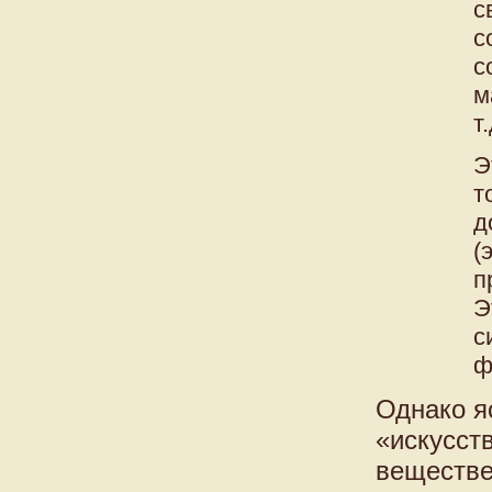
с
с
с
м
т.
Э
т
д
(
п
Э
с
ф
Однако я
«искусст
веществе