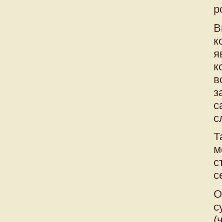
р
В
к
я
к
в
з
с
с
Т
м
с
с
О
с
(