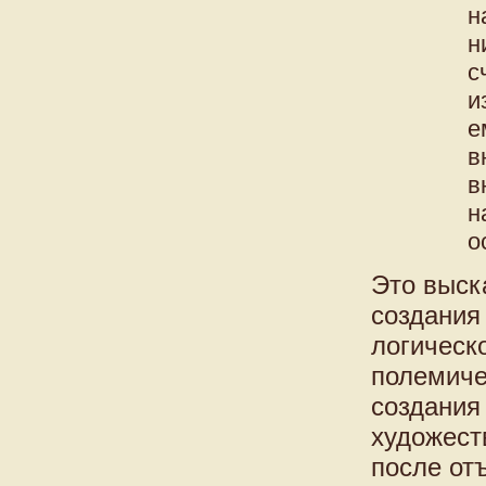
н
н
с
и
е
в
в
н
о
Это выск
создания
логическ
полемиче
создания
художест
после отъ