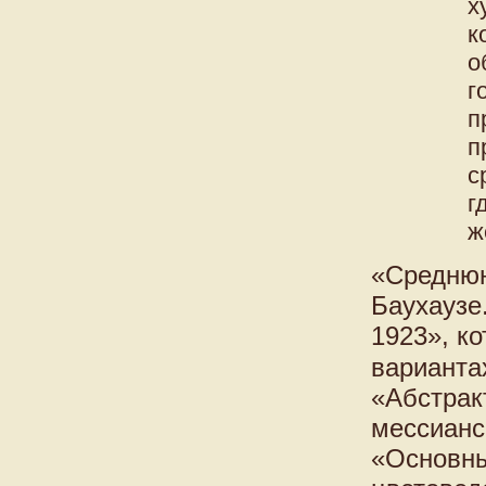
х
к
о
г
п
п
с
г
ж
«Среднюю
Баухаузе
1923», к
варианта
«Абстрак
мессианск
«Основны