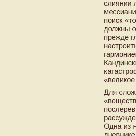
слиянии 
мессиани
поиск «т
должны о
прежде г
настроит
гармоние
Кандинск
катастро
«великое
Для слож
«веществ
послерев
рассужде
Одна из 
дневнике