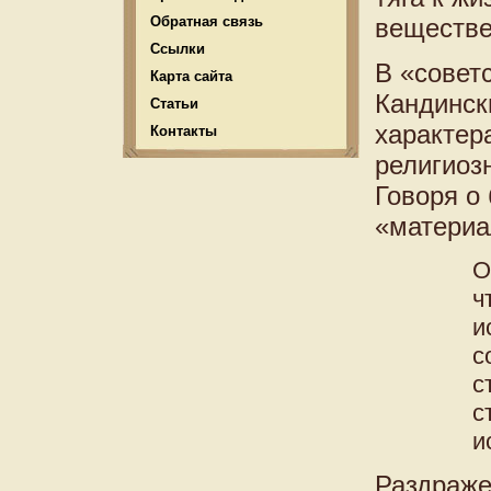
Обратная связь
веществе
Ссылки
В «совет
Карта сайта
Кандинск
Статьи
характер
Контакты
религиоз
Говоря о
«материа
О
ч
и
с
с
с
и
Раздраже