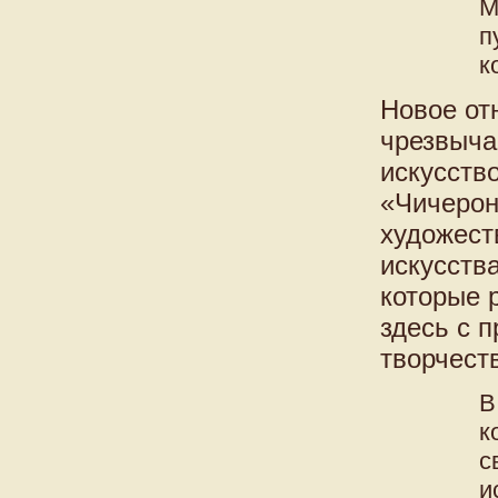
М
п
к
Новое от
чрезвыча
искусств
«Чичерон
художест
искусств
которые 
здесь с 
творчест
В
к
с
и