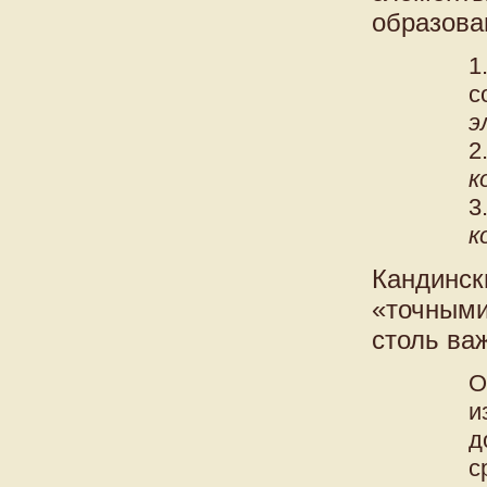
образова
1
с
э
2
к
3
к
Кандинск
«точными
столь ва
О
и
д
с