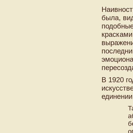
Наивност
была, ви
подобные
красками
выражени
последни
эмоциона
пересозд
В 1920 го
искусств
единении
Т
а
б
о