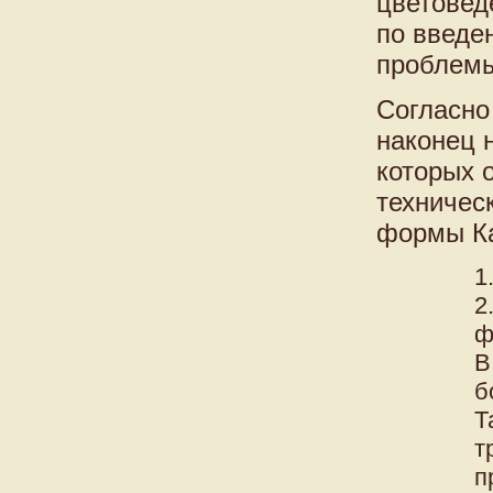
цветовед
по введе
проблемы
Согласно
наконец 
которых 
техничес
формы Ка
1
2
ф
В
б
Т
т
п