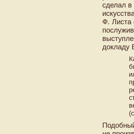
сделал в 
искусств
Ф. Листа
послужив
выступле
докладу 
К
б
и
п
р
с
в
(
Подобный
не произ