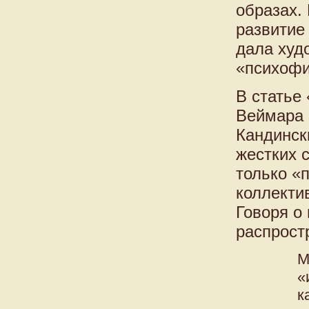
образах.
развитие
дала худ
«психофи
В статье
Веймара 
Кандинск
жестких 
только «
коллекти
Говоря о
распрост
М
«
к