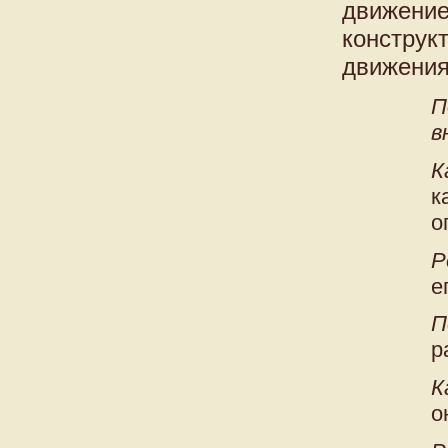
движение
конструк
движения
П
в
К
к
о
Р
е
П
р
К
о