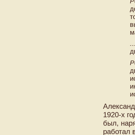
Р
д
т
в
м
.
д
Р
д
и
и
и
Александ
1920-х го
был, нар
работал 