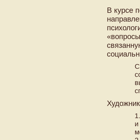
В курсе 
направле
психолог
«вопросы
связанну
социальн
С
с
в
с
Художник
1
и
м