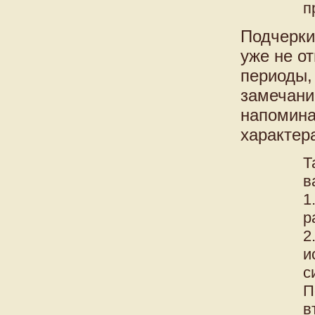
п
Подчерки
уже не о
периоды,
замечани
напомина
характер
Т
в
1
р
2
и
с
П
в