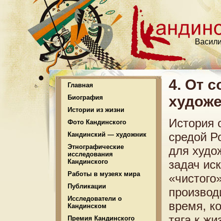
Васили
4. От 
Главная
художе
Биография
Истории из жизни
История 
Фото Кандинского
средой Р
Кандинский — художник
Этнографические
для худо
исследования
Кандинского
задач ис
Работы в музеях мира
«чистого
Публикации
производ
Исследователи о
время, ко
Кандинском
тяга к ж
Премия Кандинского