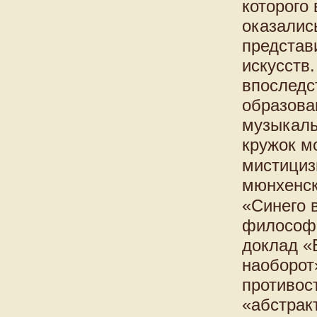
которого
оказалис
представ
искусств
впоследс
образова
музыкаль
кружок м
мистици
мюнхенск
«Синего 
философи
доклад «
наоборот
противос
«абстрак