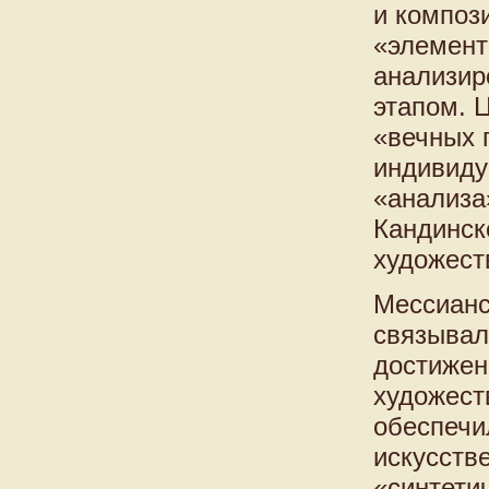
и композ
«элемент
анализир
этапом. 
«вечных 
индивиду
«анализа
Кандинско
художест
Мессианс
связывал
достижен
художест
обеспечи
искусств
«синтети