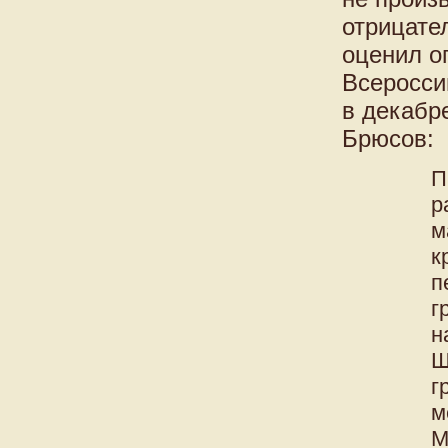
отрицате
оценил о
Всеросси
в декабр
Брюсов:
П
р
м
к
п
г
н
Ш
г
м
М