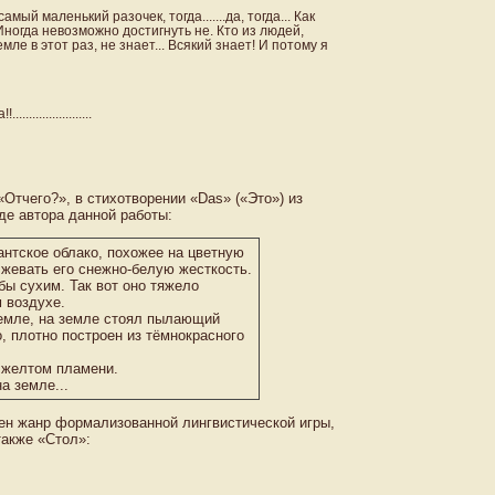
ый маленький разочек, тогда.......да, тогда... Как
Иногда невозможно достигнуть не. Кто из людей,
е в этот раз, не знает... Всякий знает! И потому я
..................
Отчего?», в стихотворении «Das» («Это») из
де автора данной работы:
гантское облако, похожее на цветную
 жевать его снежно-белую жесткость.
бы сухим. Так вот оно тяжело
 воздухе.
земле, на земле стоял пылающий
о, плотно построен из тёмнокрасного
 желтом пламени.
а земле...
ен жанр формализованной лингвистической игры,
также «Стол»: