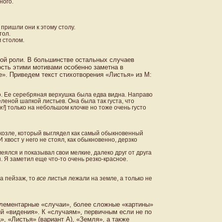
ного.
о пришли они к этому столу.
тол.
м столом.
ной роли. В большинстве остальных случаев
сть этими мотивами особенно заметна в
е». Приведем текст стихотворения «Листья» из М:
о. Ее серебряная верхушка была едва видна. Направо
еленой шапкой листьев. Она была так густа, что
к!
] только на небольшом клочке но тоже очень густо
 козле, который выглядел как самый обыкновенный
И хвост у него не стоял, как обыкновенно, дерзко
еялся и показывал свои мелкие, далеко друг от друга
 Я заметил еще что-то очень резко-красное.
на пейзаж, то
все
листья лежали на земле, а только не
элементарные «случаи», более сложные «картины»
ий «видения». К «случаям», первичным если не по
, «Листья» (вариант А), «Земля», а также