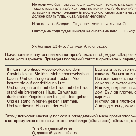
Но если уже был там раз, если даже один только раз, один сам
тогда оторвать глаза? Как тогда не пойти туда? Не пойти? 
живущих вторую половину (и последнюю) своей жизни на земл
должен опять туда, к Скачущему Человеку.
И он меня возбуждает. Он делает меня печальным. Он...
Никогда не ходи туда!! Никогда не смотри на него!!.... Никогда!!......
.....................................
Уж больше 1/2 4-го. Иду туда. А то опоздаю.
Психологизм и внутренний диалог преобладают в «Дожде», «Взоре», «
немецкого варианта. Приведем последний текст в оригинале и перево
Ihr kennt alle diese Riesenwolke, die dem
Все вы знаете это ги
Carviol gleicht. Sie lässt sich schneeweisshart
капусту. Вы могли бы
kauen. Und die Zunge bleibt trocken. Also
Но язык ваш остался 
lastete sie auf der tiefblauen Luft.
лежало на густосинем
Und unten, unter ihr auf der Erde, auf der Erde
И внизу, под ним на 
stand ein brennendes Haus. Es war aus
дом. Был он плотно, 
dunkelroten Ziegelsteinen fest, oh, fest gebaut.
кирпича.
Und es stand in festen gelben Flammen.
И стоял он в плотном
Und vor diesem Haus auf der Erde...
А перед этим домом н
Этому психологическому полюсу в определенной мере противополож
к которому можно отнести тексты «Vorhang» («Занавес»), «Земля», а 
Это был длинный стол.
О, длинный, длинный стол.