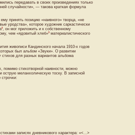
емились передавать в своих произведениях только
шней случайности», — такова краткая формула
ему принять позицию «наивного» творца, «не
вые уродства», которое художник саркастически
8
а
, он мог приложить и к собственному
9
ному, чем «ядовитый хлеб»
материалистического
тия живописи Кандинского начала 1910-х годов
которых был альбом «Звуки». О развитии
у стихов для разных вариантов альбома
х, помимо стихотворной наивности, можно
и острую меланхолическую тоску. В записной
 строчки:
тихами записях дневникового характера: «<...>