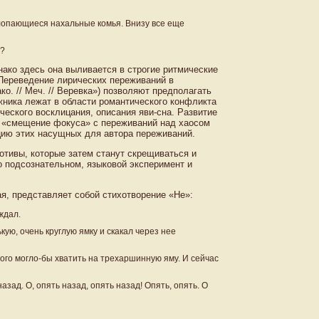
е, лопающиеся нахальные комья. Внизу все еще
о?
нако здесь она выливается в строгие ритмические
 Переведение лирических переживаний в
ко. // Меч. // Веревка») позволяют предполагать
жника лежат в области романтического конфликта
еского восклицания, описания яви-сна. Развитие
т «смещение фокуса» с переживаний над хаосом
цию этих насущных для автора переживаний.
отивы, которые затем станут скрещиваться и
о подсознательном, языковой эксперимент и
я, представляет собой стихотворение «Не»:
ждал.
кую, очень круглую ямку и скакал через нее
рого могло-бы хватить на трехаршинную яму. И сейчас
азад. О, опять назад, опять назад! Опять, опять. О