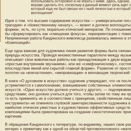
использовать осторожно и не играть с ними. Здесь, однако,
вправе сделать это, поскольку в данный момент речь идет н
который еще не был связан ни с чьей личностью и который
3
воплощения
.
Идея о том, что высшее содержание искусства — универсальное пос
трагедии» и «божественному началу», — может и должно воплощатьс
формах, есть, по сути, морально-этический императив. По отношени
бы сформулировать как «смещение фокуса», переориентацию с повест
Напряженная работа Кандинского-живописца развивалась именно в э
«Композиций».
Еще одна важная для художника линия развития формы была связан
природы искусства. Проводя множественные параллели между музык
описывает свои живописные работы как принадлежащие к двум вид
«простым внутренним звучанием», или же «симфоническому», состо
впоследствии явной или скрытой главной форме». Развитие от прост
полотен на «впечатления», «импровизации» и венчающие творческий 
В книге «О духовном в искусстве» художник утверждает, что «в посл
устремляются к самопознанию, взвешиванию собственных элементов 
искусств. «Одно искусство должно учиться у другого, — подчеркива
средствами; оно должно учиться для того, чтобы затем по тому же
пр
то есть применять их в соответствии с принципом, свойственным ли
инструмента» не отменяла глубокой заинтересованности художника 
наиболее этически уместных и художественно эффективных средств.
композициями была ориентирована на создание синэстетических прои
картинам.
В обращении Кандинского к литературе, по-видимому, нашел свое ра
интерес к примитиву как к одной из областей противоположного «мат