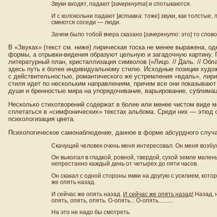
Звуки входят, падают [
зачеркнута
] и спотыкаются.
И с колокольни падают [
вставка
: тоже] звуки, как толсты
смеются соседи — люди.
Зачем было тобой вчера сказано [
зачеркнуто
: это] то слов
В «Звуках» (текст см. ниже) лирическая тоска не менее выражена, од
формы, а отрывки-видения образуют цельную и загадочную картину.
литературный план, кристаллизация символов («Лицо. // Даль. // Обла
здесь путь к более индивидуальному стилю. Исходные позиции худо
с действительностью, романтического же устремления «вдаль», лирич
стиля идет по нескольким направлениям, причем все они показываю
души и бренностью мира на упорядочивание, варьирование, сублима
Несколько стихотворений содержат в более или менее чистом виде м
сплетаться в «симфонических» текстах альбома. Среди них — этюд 
психологизация цвета.
Психологическое самонаблюдение, данное в форме абсурдного случа
Скачущий человек очень меня интересовал. Он меня возбу
Он выкопал в гладкой, ровной, твердой, сухой земле малень
непрестанно каждый день от четырех до пяти часов.
Он скакал с одной стороны ямки на другую с усилием, кото
же опять назад.
И сейчас же опять назад.
И сейчас же опять назад!
Назад, н
опять, опять, опять. О-опять... О-опять..........
На это не надо бы смотреть.