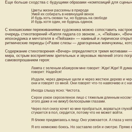
Еще больше сходства с будущими образами «композиций для сцены» 
Цветы жизни рассеяны в природе
Умей их собирать в невянущий венок
И будь хоть скован ты, но будешь на свободе
И будь хотя один, не будешь одинок.
С юношескими переживаниями художника можно сопоставить настроен
очередь стихотворений «Капля падала со звоном...», «Пейзаж», «Ве
ипохондрика и мечтателя в «Пейзаже» — наивный и лирически открыт
ритмические периоды («Разве слезы — драгоценные жемчужины, кото
Содержание стихотворения «Вечер» определяется тремя мотивами 
мира, острым восприятием зрительных и звуковых явлений этого по
самовопрошанием героя:
Лампа с зеленым абажуром мне говорит: Жди! Жди! Я думаю
говорит: Надейся!
Издали, через дверные щели и через жесткое дерево и чере
они и говорят со мной. Они говорят что-то навязчиво и с н
Иногда слышу ясно: Чистота.
Серое узкое серозеленое лицо с тяжелым длинным носом у
этого даже и не вижу!) белосерыми глазами.
Через пол снизу хочет ко мне пробраться, ворваться глух
стукается в пол, сердится, потому что не может войти.
Я ближе придвигаюсь к лицу. Оно усмехается. А глаза у нег
Я его немножко боюсь. Но заставлю себя и смотрю. Прямо в