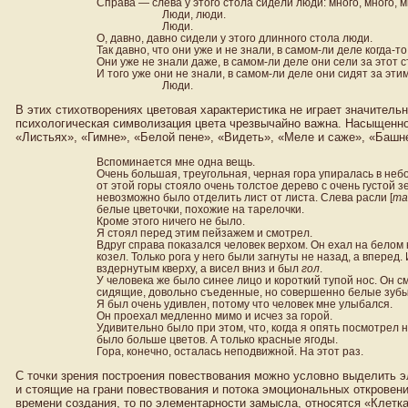
Справа — слева у этого стола сидели люди: много, много, м
Люди, люди.
Люди.
О, давно, давно сидели у этого длинного стола люди.
Так давно, что они уже и не знали, в самом-ли деле когда-т
Они уже не знали даже, в самом-ли деле они сели за этот с
И того уже они не знали, в самом-ли деле они сидят за эти
Люди.
В этих стихотворениях цветовая характеристика не играет значитель
психологическая символизация цвета чрезвычайно важна. Насыщенно
«Листьях», «Гимне», «Белой пене», «Видеть», «Меле и саже», «Башн
Вспоминается мне одна вещь.
Очень большая, треугольная, черная гора упиралась в неб
от этой горы стояло очень толстое дерево с очень густой з
невозможно было отделить лист от листа. Слева расли [
та
белые цветочки, похожие на тарелочки.
Кроме этого ничего не было.
Я стоял перед этим пейзажем и смотрел.
Вдруг справа показался человек верхом. Он ехал на белом
козел. Только рога у него были загнуты не назад, а вперед. 
вздернутым кверху, а висел вниз и был
гол
.
У человека же было синее лицо и короткий тупой нос. Он см
сидящие, довольно съеденные, но совершенно белые зубы.
Я был очень удивлен, потому что человек мне улыбался.
Он проехал медленно мимо и исчез за горой.
Удивительно было при этом, что, когда я опять посмотрел 
было больше цветов. А только красные ягоды.
Гора, конечно, осталась неподвижной. На этот раз.
С точки зрения построения повествования можно условно выделить 
и стоящие на грани повествования и потока эмоциональных откровен
времени создания, то по элементарности замысла, относятся «Клетка»