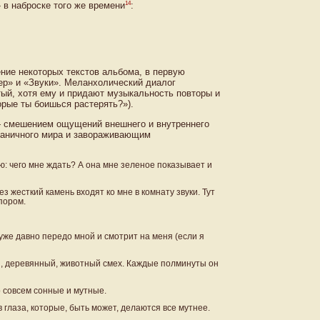
14
в наброске того же времени
:
ие некоторых текстов альбома, в первую
чер» и «Звуки». Меланхолический диалог
ый, хотя ему и придают музыкальность повторы и
рые ты боишься растерять?»).
— смешением ощущений внешнего и внутреннего
граничного мира и завораживающим
: чего мне ждать? А она мне зеленое показывает и
з жесткий камень входят ко мне в комнату звуки. Тут
апором.
же давно передо мной и смотрит на меня (если я
ой, деревянный, животный смех. Каждые полминуты он
о совсем сонные и мутные.
 глаза, которые, быть может, делаются все мутнее.