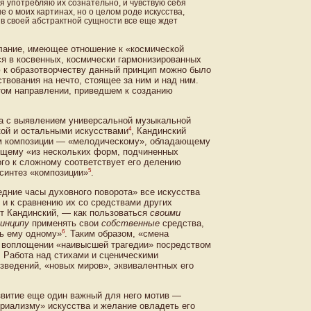
 я употребляю их сознательно, и чувствую себя
е о моих картинах, но о целом роде искусства,
 в своей абстрактной сущности все еще ждет
лание, имеющее отношение к «космической
я в косвенных, космически гармонизированных
ю к образотворчеству данный принцип можно было
вования на нечто, стоящее за ним и над ним.
том направлении, приведшем к созданию
а с выявлением универсальной музыкальной
4
ой и остальными искусствами
, Кандинский
ам композиции — «мелодическому», обладающему
ящему «из нескольких форм, подчиненных
ого к сложному соответствует его делению
5
синтез «композиции»
.
едние часы духовного поворота» все искусства
и к сравнению их со средствами других
ет Кандинский, — как пользоваться
своими
инципу
применять свои
собственные
средства,
6
шь ему одному»
. Таким образом, «смена
в воплощении «наивысшей трагедии» посредством
 Работа над стихами и сценическими
зведений, «новых миров», эквивалентных его
звитие еще один важный для него мотив —
ериализму» искусства и желание овладеть его