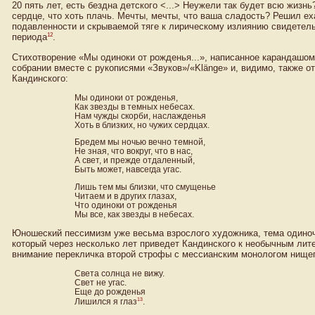
20 пять лет, есть бездна детского <...> Неужели так будет всю жизнь?
сердце, что хоть плачь. Мечты, мечты, что ваша сладость? Решил ехат
подавленности и скрываемой тяге к лирическому излиянию свидетел
12
периода
.
Стихотворение «Мы одиноки от рожденья...», написанное карандашом
собрании вместе с рукописями «Звуков»/«Klänge» и, видимо, также о
Кандинского:
Мы одиноки от рожденья,
Как звезды в темных небесах.
Нам чужды скорби, наслажденья
Хоть в близких, но чужих сердцах.
Бредем мы ночью вечно темной,
Не зная, что вокруг, что в нас,
А свет, и прежде отдаленный,
Быть может, навсегда угас.
Лишь тем мы близки, что смущенье
Читаем и в других глазах,
Что одиноки от рожденья
Мы все, как звезды в небесах.
Юношеский пессимизм уже весьма взрослого художника, тема одиноч
который через несколько лет приведет Кандинского к необычным ли
внимание перекличка второй строфы с мессианским монологом нищег
Света солнца не вижу.
Свет не угас.
Еще до рожденья
13
Лишился я глаз
.