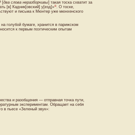
 [
два слова неразборчивы
] такая тоска схватит за
11
ь [в] Кадник[овский] у[езд]»
. О тоске,
ьствуют и письма к Мюнтер уже мюнхенского
 на голубой бумаге, хранится в парижском
тносится к первым поэтическим опытам
ества и разобщения — отправная точка пути,
тературным экспериментам. Обращает на себя
о в пьесе «Зеленый звук»: