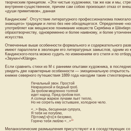
творческим принципом. «Эти чистые художники, так же как и мы, стр
внутренне-существенное, причем сам собою произошел отказ от вне
«души примитивов», данная
7
Кандинским
. Отсутствие литературного профессионализма помогало 
знающего» традиции и легко без нее обходящегося. Определение «но
употребляет как мещанское понимание новшеств Скрябина и Шёнберг
образотворчеству, одновременно и более наивному, и более утончен
искусства.
Отмеченные выше особенности формального и содержательного разви
имеют параллели в эволюции его литературных замыслов, одним из 
Кандинского-поэта можно судить по изменениям его стиля и по отбор
«Звуки»/«Klänge».
Если сравнить стихи из M с ранними опытами художника, в последни
увидеть две характерные особенности — эмоциональную открытость 
книжке северного путешествия 1889 года находим такие стихотворные
Печальный звон. Простой
Некрашеной и бедный гроб.
За гробом медленно толпой
идет народ. Пред гробом поп.
А солнце жаркое лучами льет тепло,
Но не согреть ему остывшее, холодное чело.
<...> Верь, бесценная супруга,
Я тебя не погублю,
П[отому] ч[то] я безумно,
10
Горячо тебя люблю <...>
Меланхолические размышления присутствуют и в соседствующих со с