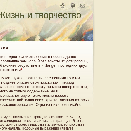
Жизнь и творчество
уки»
нтов одного стихотворения и несовпадение
 эволюцию замысла. Хотя тексты не датированы,
 объясняет отсутствие в «Klänge» последних двух
1
стике книги
.
льбома, нужно соотнести ее с общими путями
 позднее описал свои поиски как «период
еальные формы слишком для меня поверхностны,
мого не только содержание, но и
вописи, которую также можно назвать
«абсолютной живописи», кристаллизация которых
м закономерностям. Одна из них чрезвычайно
емуся, наивысшая трагедия скрывает себя под
ая холодность и есть наивысшая трагедия. Это та
дставляет всего лишь один из звуков, только один
нного начала. Подобные выражения следует