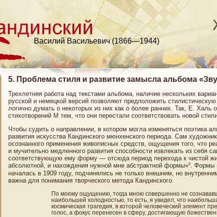
Василий Васильевич (1866—1944)
5. Проблема стиля и развитие замысла альбома «Зв
Трехлетняя работа над текстами альбома, наличие нескольких вариа
русской и немецкой версий позволяют предположить стилистическую
логично думать о некоторых из них как о более ранних. Так, Е. Халь
стихотворений M тем, что они перестали соответствовать новой стили
Чтобы судить о направлении, в котором могла изменяться поэтика а
развития искусства Кандинского мюнхенского периода. Сам художник
осознанного применения живописных средств, ощущения того, что р
и мучительно медленного развития способности извлекать из себя са
соответствующую ему форму — отсюда период перехода к чистой жи
2
абсолютной, и нахождения нужной мне абстрактной формы»
. Формы 
началась в 1909 году, подчинялись не только внешним, но внутренни
важна для понимания творческого метода Кандинского.
По моему ощущению, тогда мною совершенно не сознававш
наибольшей холодностью, то есть, я увидел, что наибольш
космическая трагедия, в которой человеческий элемент пре
голос, а фокус перенесен в сферу, достигающую божестве