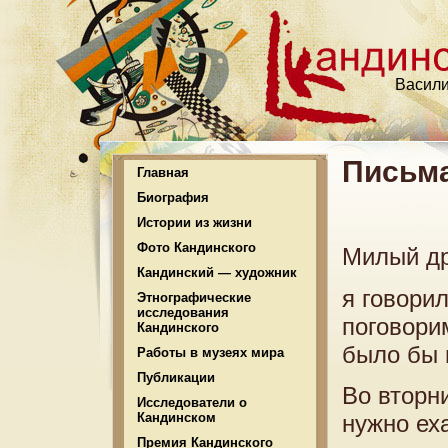
Васили
Письма
Главная
Биография
Истории из жизни
Фото Кандинского
Милый др
Кандинский — художник
я говори
Этнографические
исследования
поговори
Кандинского
было бы 
Работы в музеях мира
Публикации
Во вторни
Исследователи о
нужно ех
Кандинском
Премия Кандинского