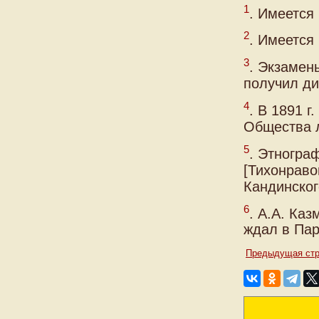
1
. Имеется 
2
. Имеется
3
. Экзамен
получил ди
4
. В 1891 
Общества л
5
. Этногра
[Тихонраво
Кандинског
6
. А.А. Каз
ждал в Пари
Предыдущая стр