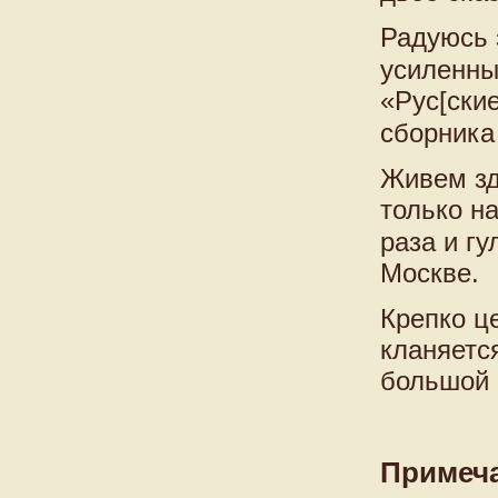
Радуюсь 
усиленны
«Рус[ски
сборника
Живем зд
только н
раза и гу
Москве.
Крепко це
кланяетс
большой 
Примеч