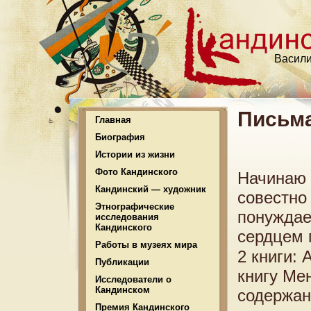
Васили
Письма
Главная
Биография
Истории из жизни
Фото Кандинского
Начинаю 
Кандинский — художник
совестно 
Этнографические
понуждает
исследования
Кандинского
сердцем 
Работы в музеях мира
2 книги: 
Публикации
книгу Ме
Исследователи о
Кандинском
содержан
Премия Кандинского