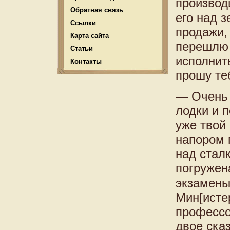
производ
Обратная связь
его над 
Ссылки
продажи,
Карта сайта
перешлю 
Статьи
исполнить
Контакты
прошу те
— Очень 
лодки и 
уже твой
напором п
над сталк
погружен
экзамены
Мин[исте
профессо
двое ска