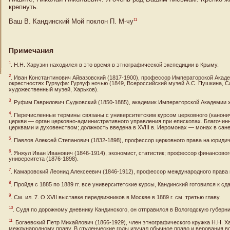
крепнуть.
11
Ваш В. Кандинский Мой поклон П. М-чу
Примечания
1
. Н.Н. Харузин находился в это время в этнографической экспедиции в Крыму.
2
. Иван Константинович Айвазовский (1817-1900), профессор Императорской Акаде
окрестностях Гурзуфа: Гурзуф ночью (1849, Всероссийский музей А.С. Пушкина, Са
художественный музей, Харьков).
3
. Руфим Гаврилович Судковский (1850-1885), академик Императорской Академии 
4
. Перечисленные термины связаны с университетским курсом церковного (канонич
церкви — орган церковно-административного управления при епископах. Благочи
церквами и духовенством; должность введена в XVIII в. Иеромонах — монах в сан
5
. Павлов Алексей Степанович (1832-1898), профессор церковного права на юриди
6
. Янжул Иван Иванович (1846-1914), экономист, статистик; профессор финансово
университета (1876-1898).
7
. Камаровский Леонид Алексеевич (1846-1912), профессор международного права
8
. Пройдя с 1885 по 1889 гг. все университетские курсы, Кандинский готовился к с
9
. См. ил. 7. О XVII выставке передвижников в Москве в 1889 г. см. третью главу.
10
. Судя по дорожному дневнику Кандинского, он отправился в Вологодскую губернию 
11
. Богаевский Петр Михайлович (1866-1929), член этнографического кружка Н.Н. 
международному праву. В студенческие годы изучал обычное право и верования вот