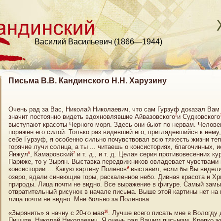
Василий Васильевич (1866—1944)
Письма В.В. Кандинского Н.Н. Харузину
Очень рад за Вас, Николай Николаевич, что сам Гурзуф доказал Вам
2
значит постоянно видеть вдохновлявшие Айвазовского
и Судковского
выступают красоты Черного моря. Здесь они бьют по нервам. Челове
поражен его силой. Только раз видевший его, приглядевшийся к нему
себе Гурзуф, я особенно сильно почувствовал всю тяжесть жизни тепе
горячие лучи солнца, а ты ... читаешь о консисториях, благочинных, 
6
7
Янжул
, Камаровский
и т. д., и т. д. Целая серия противовесенних ку
Париже, то у Зырян. Выставка передвижников овладевает чувствами и 
9
консистории ... Какую картину Поленов
выставил, если бы Вы видели.
озеро, вдали синеющие горы, раскаленное небо. Дивная красота и Хр
природы. Лица почти не видно. Все выражение в фигуре. Самый замы
отвратительный рисунок в начале письма. Выше этой картины нет на вы
лица почти не видно. Мне больно за Поленова.
10
«Зырянить» я начну с 20-го мая
. Лучше всего писать мне в Вологду
Пишите, Николай Николаевич. Я очень рад Вашим письмам. Крепко ж