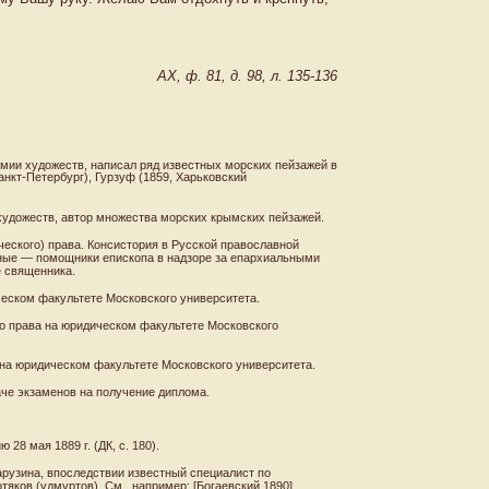
АХ, ф. 81, д. 98, л. 135-136
мии художеств, написал ряд известных морских пейзажей в
нкт-Петербург), Гурзуф (1859, Харьковский
художеств, автор множества морских крымских пейзажей.
еского) права. Консистория в Русской православной
нные — помощники епископа в надзоре за епархиальными
е священника.
ческом факультете Московского университета.
го права на юридическом факультете Московского
 на юридическом факультете Московского университета.
даче экзаменов на получение диплома.
28 мая 1889 г. (ДК, с. 180).
Харузина, впоследствии известный специалист по
яков (удмуртов). См., например: [Богаевский 1890].