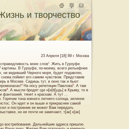
Жизнь и творчество
23 Апреля [18] 89 г. Москва
1
 справедливость моих слов
. Жить в Гурзуфе
3
картины. В Гурзуфе, по-моему, всего рельефнее
к, не видевший Черного моря, будет подавлен,
, снова поймет его самим чувством. Представив
рь в Москве. Сидишь тут, в окно так и бьют
4
5
иеромонахах!
На носу репетиции Павлова
. А там
8
рсов
. А мысли бродят где н[и]б[удь] в Крыму, то в
фантазией, тянет к краскам. А тут ...
 Горячие тона южного летнего солнца, зеленое
истос. Он идет и он выше и прекраснее самой
сел и построение ее может Вам передать
ставке, но ее почти не замечают, т[ак] к[ак]
 до востребования. Дальнейшие адреса пришлю.
му Вашу руку. Желаю Вам отдохнуть и крепнуть,