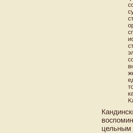
с
с
с
о
с
и
с
э
с
в
ж
е
т
к
K
Кандинск
воспомин
цельным 