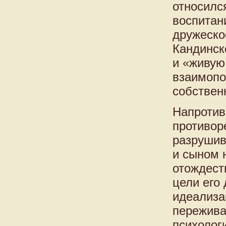
относилс
воспитан
дружеско
Кандинск
и «живую
взаимопо
собствен
Напротив
противор
разрушив
и сыном 
отождест
цели его
идеализа
пережива
психолог