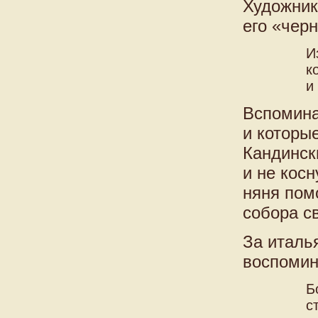
Художник
его «чер
И
к
и
Вспомина
и которы
Кандинск
и не косн
няня пом
собора с
За италь
воспомин
Б
с