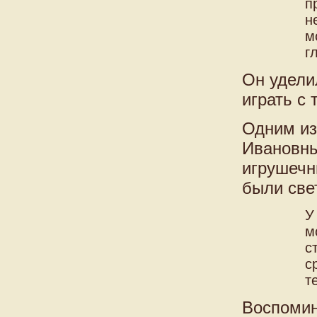
п
н
м
г
Он удели
играть с 
Одним из
Ивановны
игрушечны
были све
У
м
с
с
т
Воспомин