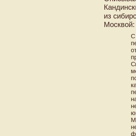
Кандинск
из сибир
Москвой:
С
п
о
п
С
м
п
к
п
н
н
ю
М
н
ф