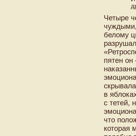
д
Четыре ч
чуждыми,
белому ц
разрушало
«Ретросп
пятен он
наказанн
эмоциона
скрывала
в яблока
с тетей,
эмоциона
что полож
которая 