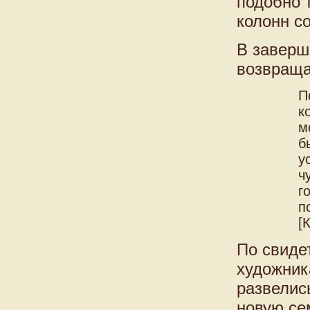
подобно т
колонн с
В заверш
возвраща
П
к
м
б
у
ч
г
п
[
По свиде
художник
развелись
новую се