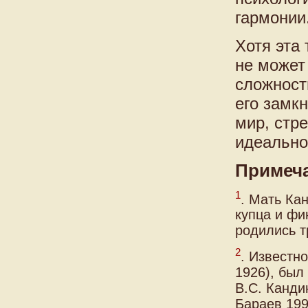
гармонии
Хотя эта
не может
сложност
его замк
мир, стр
идеально
Примеч
1
. Мать Ка
купца и фи
родились т
2
. Известн
1926), был
B.C. Канди
Бараев 199