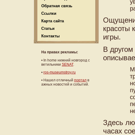
у
Обратная связь
р
Ссылки
Ощущение
Карта сайта
красоты 
Статьи
игры.
Контакты
В другом
На правах рекламы:
описывае
•
In home нижний новгород с
ветильники
SENAT
.
М
•
ros-museumstroy.ru
т
• Нашел отличный
портал
в
н
ажных новостей и событий.
п
с
п
н
Здесь лю
часах со