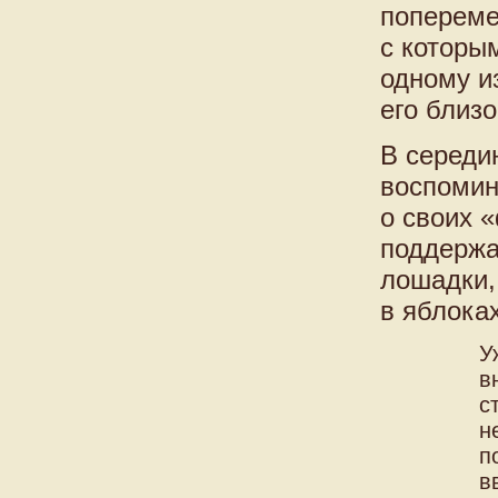
попереме
с которы
одному и
его близо
В середи
воспомин
о своих 
поддержа
лошадки, 
в яблока
У
в
с
н
п
в