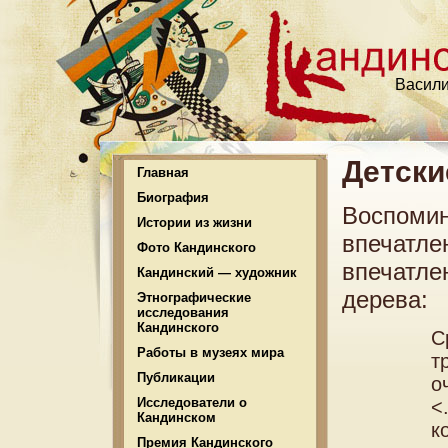
Васили
Детски
Главная
Биография
Воспомин
Истории из жизни
впечатле
Фото Кандинского
впечатле
Кандинский — художник
дерева:
Этнографические
исследования
Кандинского
С
Работы в музеях мира
т
Публикации
о
Исследователи о
<
Кандинском
к
Премия Кандинского