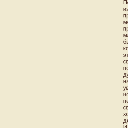
П
и
п
м
п
м
б
к
э
с
п
д
н
у
н
п
с
х
д
И