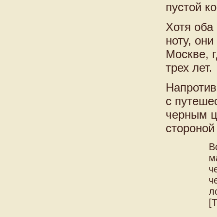
пустой к
Хотя оба
ноту, он
Москве, 
трех лет.
Напротив
с путеше
черным ц
стороной
В
м
ч
ч
л
[