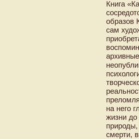
Книга «К
сосредот
образов 
сам худо
приобрет
воспомин
архивные
неопубли
психолог
творческ
реальнос
преломля
на него 
жизни до 
природы,
смерти, 