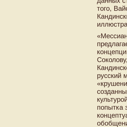
данных с
того, Ва
Кандинск
иллюстра
«Мессиан
предлага
концепци
Соколову
Кандинско
русский 
«крушени
созданны
культуро
попытка 
концепту
обобщени