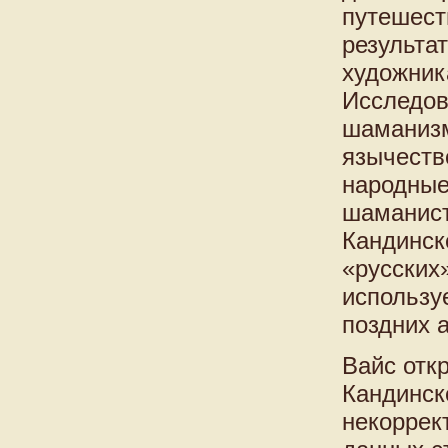
путешест
результа
художник
Исследов
шаманизм
язычеств
народные
шаманист
Кандинск
«русских»
использу
поздних 
Вайс отк
Кандинск
некоррек