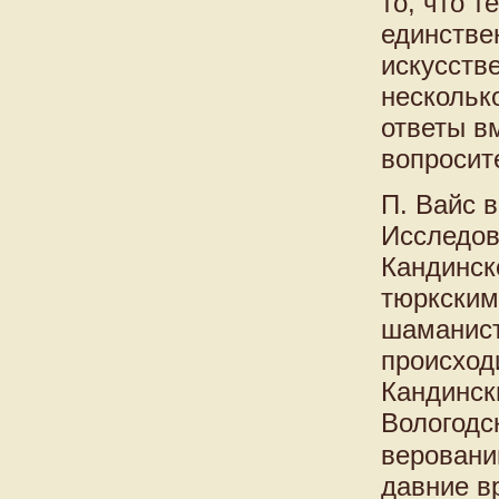
то, что 
единстве
искусств
нескольк
ответы в
вопросит
П. Вайс 
Исследов
Кандинск
тюркским
шаманист
происходи
Кандинск
Вологодс
веровани
давние в