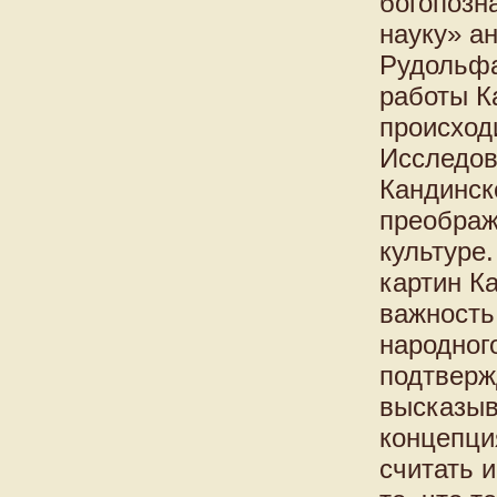
богопозн
науку» а
Рудольфа
работы Ка
происход
Исследов
Кандинск
преображ
культуре
картин К
важность
народног
подтверж
высказыв
концепци
считать 