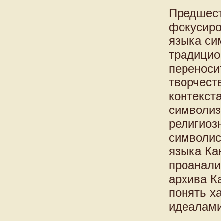
Предшест
фокусиро
языка си
традицио
переноси
творчест
контекст
символиз
религиоз
символис
языка Ка
проанали
архива К
понять х
идеалами