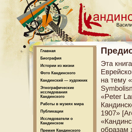
Васили
Преди
Главная
Биография
Эта книг
Истории из жизни
Еврейско
Фото Кандинского
на тему 
Кандинский — художник
Symbolism
Этнографические
исследования
«Peter L
Кандинского
Кандинск
Работы в музеях мира
Публикации
1907» [Ar
Исследователи о
«Кандинс
Кандинском
образам 
Премия Кандинского