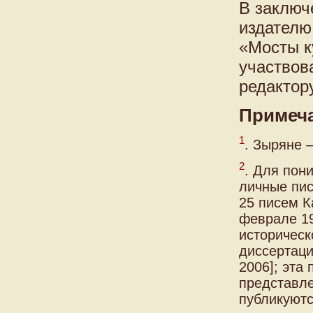
В заключ
издателю
«Мосты ку
участвова
редактор
Примеч
1
. Зыряне 
2
. Для пон
личные пис
25 писем К
феврале 19
историческ
диссертаци
2006]; эта
представле
публикуютс