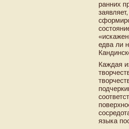
ранних п
заявляет,
сформиро
состояни
«искажен
едва ли 
Кандинско
Каждая и
творчест
творчест
подчерки
соответс
поверхно
сосредот
языка пос