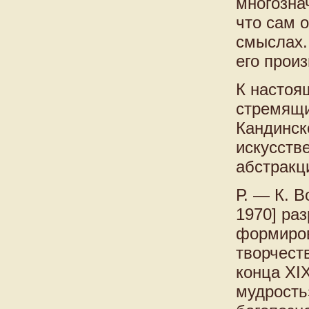
многозна
что сам о
смыслах.
его прои
К настоя
стремящи
Кандинск
искусств
абстракц
Р. — К. 
1970] ра
формиров
творчест
конца XI
мудрость