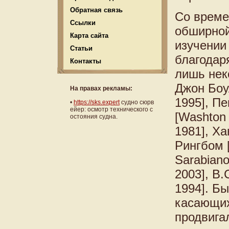
Обратная связь
Со време
Ссылки
обширной
Карта сайта
изучении
Статьи
благодар
Контакты
лишь нек
Джон Боул
На правах рекламы:
1995], Пе
•
https://sks.expert
судно сюрв
ейер: осмотр технического с
[Washton 
остояния судна.
1981], Ха
Рингбом 
Sarabiano
2003], B.
1994]. Б
касающих
продвига