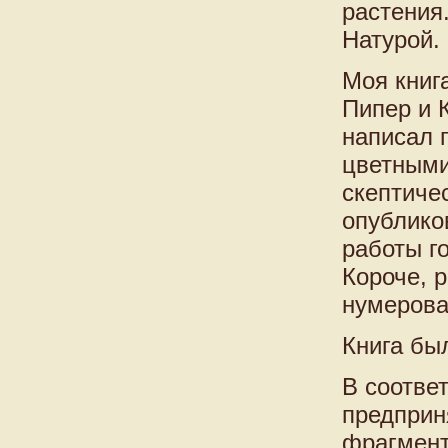
растения
Натурой.
Моя книг
Пипер и 
написал 
цветными
скептиче
опублико
работы го
Короче, 
нумерова
Книга бы
В соотве
предприн
фрагмент