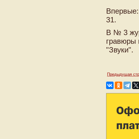
Впервые: 
31.
В № 3 жу
гравюры 
"Звуки".
Предыдущая стр