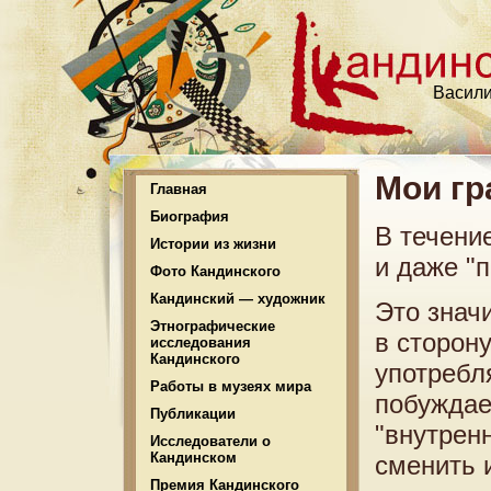
Васили
Мои гр
Главная
Биография
В течени
Истории из жизни
и даже "
Фото Кандинского
Кандинский — художник
Это знач
Этнографические
в сторон
исследования
Кандинского
употребл
Работы в музеях мира
побуждает
Публикации
"внутрен
Исследователи о
Кандинском
сменить 
Премия Кандинского