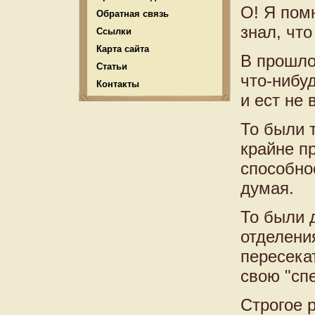
О! Я помн
Обратная связь
знал, что
Ссылки
Карта сайта
В прошло
Статьи
что-нибу
Контакты
и ест не 
То были 
крайне п
способнос
думая.
То были 
отделения
пересека
свою "сп
Строгое 