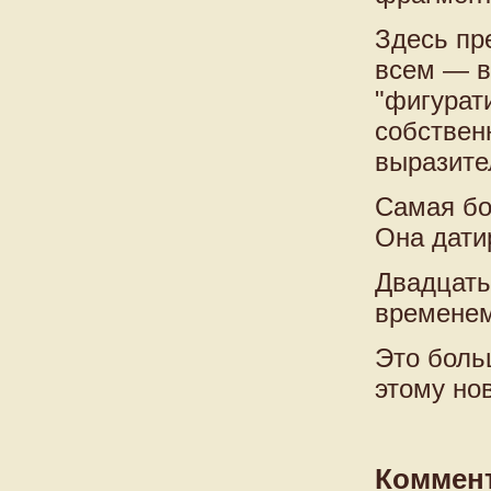
Здесь пр
всем — в
"фигурати
собствен
выразите
Самая бо
Она дати
Двадцать
временем
Это боль
этому но
Коммен