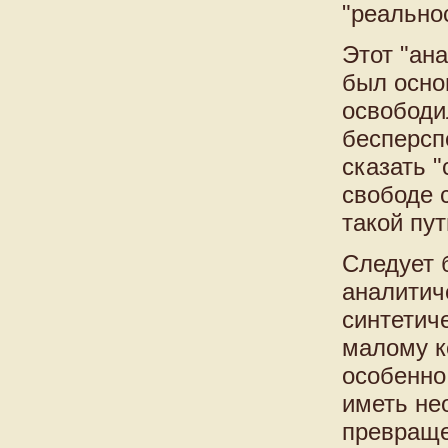
"реальнос
Этот "ана
был осно
освободи
бесперсп
сказать "
свободе с
такой пут
Следует 
аналитич
синтетич
малому к
особенно
иметь не
превраще