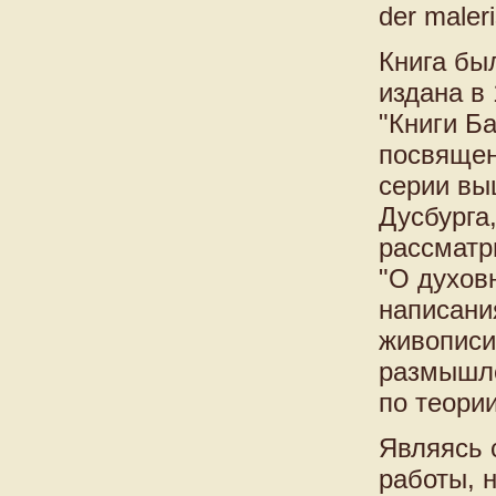
der maler
Книга был
издана в 
"Книги Б
посвящен
серии вы
Дусбурга,
рассматр
"О духов
написания
живописи"
размышле
по теори
Являясь 
работы, 