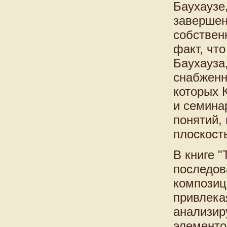
Баухаузе,
завершен
собствен
факт, чт
Баухауза
снабженн
которых 
и семина
понятий,
плоскость
В книге "
последов
композиц
привлека
анализир
элементо