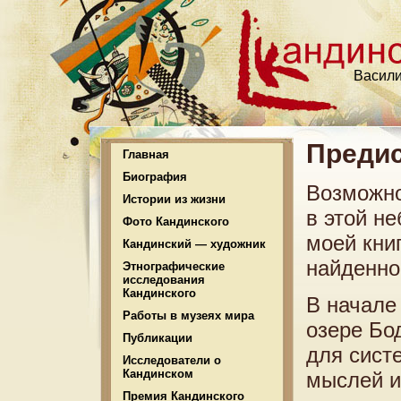
Васили
Преди
Главная
Биография
Возможно
Истории из жизни
в этой н
Фото Кандинского
моей книг
Кандинский — художник
найденно
Этнографические
исследования
Кандинского
В начале
Работы в музеях мира
озере Бо
Публикации
для сист
Исследователи о
Кандинском
мыслей и
Премия Кандинского