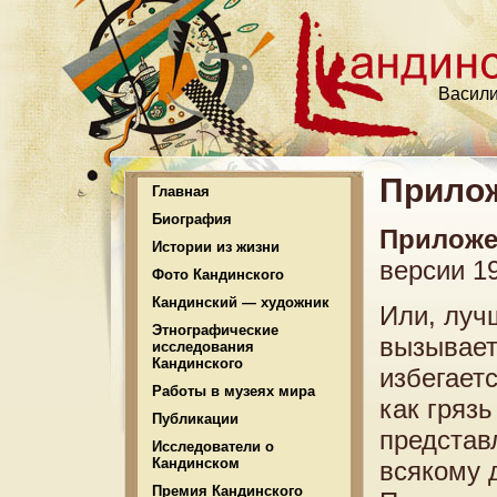
Васили
Прило
Главная
Биография
Приложе
Истории из жизни
версии 19
Фото Кандинского
Кандинский — художник
Или, луч
Этнографические
вызывает
исследования
Кандинского
избегаетс
Работы в музеях мира
как гряз
Публикации
представ
Исследователи о
Кандинском
всякому 
Премия Кандинского